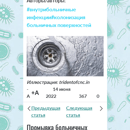
Авторы/авторы:
#внутрибольничные
инфекции
#колонизация
больничных поверхностей
Иллюстрация: tridentofcnc.in
-
14 июня
+A
A
2022
367
0
Предыдущая
Следующая
статья
статья
Промывка больничных