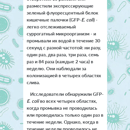
разместили экспрессирующие
зеленый флуоресцентный белок
кишечные палочки (GFP-
E. coli
) -
легко отслеживаемый
суррогатный микроорганизм - и
промывали их водой в течение 30
секунд с разной частотой: ни разу,
один раз, два раза, три раза, семь
раз и 84 раза (каждые 2 часа) в
неделю. Они наблюдали за
колонизацией в четырех областях
слива.
Исследователи обнаружили GFP-
E. coli
во всех четырех областях,
когда промывка не проводилась
или проводилась только один раз в
течение недели. Однако, когда в
течение недели проводилось не