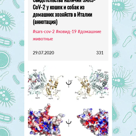
CoV-2 у кошек и собак из
домашних хозяйств в Италии
(аннотация)
#sars-cov-2
#ковид-19
#домашние
животные
29.07.2020
331