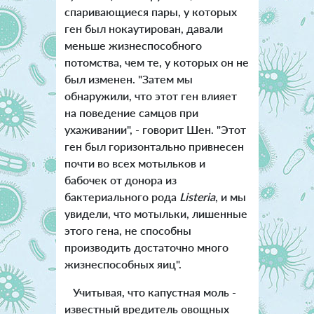
спаривающиеся пары, у которых
ген был нокаутирован, давали
меньше жизнеспособного
потомства, чем те, у которых он не
был изменен. "Затем мы
обнаружили, что этот ген влияет
на поведение самцов при
ухаживании", - говорит Шен. "Этот
ген был горизонтально привнесен
почти во всех мотыльков и
бабочек от донора из
бактериального рода
Listeria
, и мы
увидели, что мотыльки, лишенные
этого гена, не способны
производить достаточно много
жизнеспособных яиц".
Учитывая, что капустная моль -
известный вредитель овощных