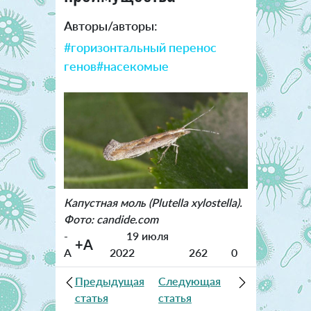
Авторы/авторы:
#горизонтальный перенос
генов
#насекомые
Капустная моль (Plutella xylostella).
Фото: candide.com
-
19 июля
+A
A
2022
262
0
Предыдущая
Следующая
статья
статья