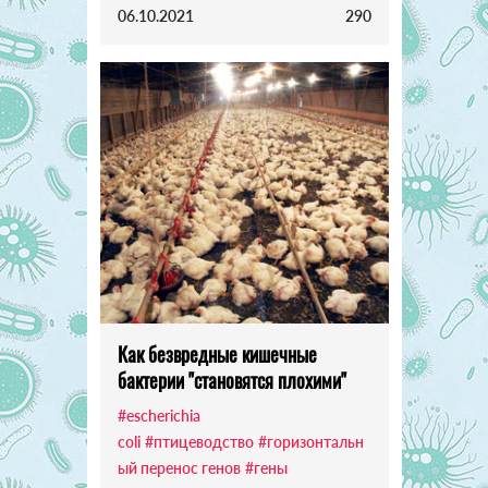
06.10.2021
290
Как безвредные кишечные
бактерии "становятся плохими"
#escherichia
coli
#птицеводство
#горизонтальн
ый перенос генов
#гены