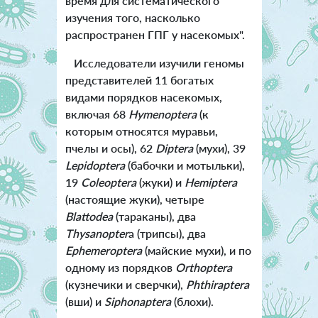
время для систематического
изучения того, насколько
распространен ГПГ у насекомых".
Исследователи изучили геномы
представителей 11 богатых
видами порядков насекомых,
включая 68
Hymenoptera
(к
которым относятся муравьи,
пчелы и осы), 62
Diptera
(мухи), 39
Lepidoptera
(бабочки и мотыльки),
19
Coleoptera
(жуки) и
Hemiptera
(настоящие жуки), четыре
Blattodea
(тараканы), два
Thysanopter
a (трипсы), два
Ephemeroptera
(майские мухи), и по
одному из порядков
Orthoptera
(кузнечики и сверчки),
Phthiraptera
(вши) и
Siphonaptera
(блохи).