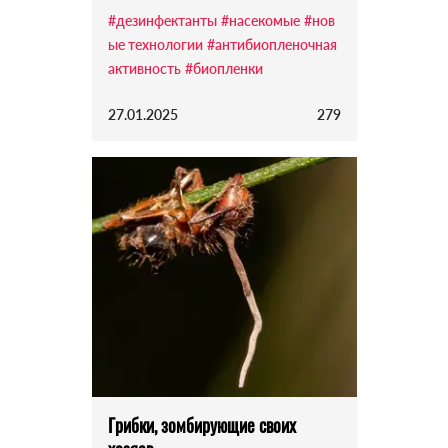
#дезинфектанты
#насекомые
#нов
ые технологии
#антибиопленочная
активность
#биопленки
27.01.2025
279
Грибки, зомбирующие своих