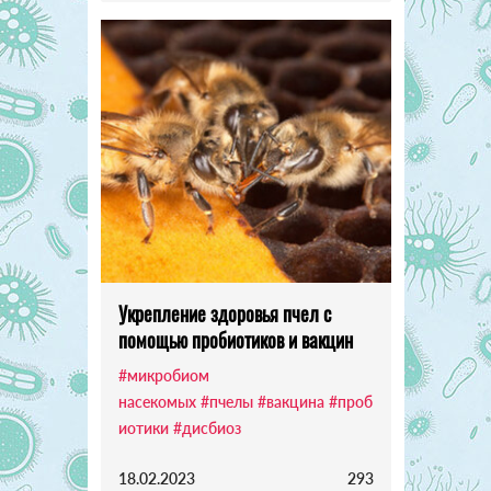
Укрепление здоровья пчел с
помощью пробиотиков и вакцин
#микробиом
насекомых
#пчелы
#вакцина
#проб
иотики
#дисбиоз
18.02.2023
293