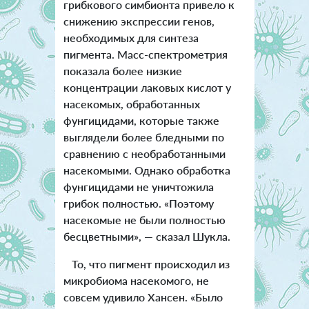
грибкового симбионта привело к
снижению экспрессии генов,
необходимых для синтеза
пигмента. Масс-спектрометрия
показала более низкие
концентрации лаковых кислот у
насекомых, обработанных
фунгицидами, которые также
выглядели более бледными по
сравнению с необработанными
насекомыми. Однако обработка
фунгицидами не уничтожила
грибок полностью. «Поэтому
насекомые не были полностью
бесцветными», — сказал Шукла.
То, что пигмент происходил из
микробиома насекомого, не
совсем удивило Хансен. «Было