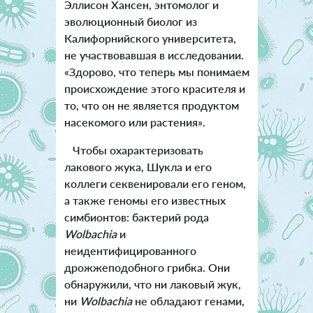
Эллисон Хансен, энтомолог и
эволюционный биолог из
Калифорнийского университета,
не участвовавшая в исследовании.
«Здорово, что теперь мы понимаем
происхождение этого красителя и
то, что он не является продуктом
насекомого или растения».
Чтобы охарактеризовать
лакового жука, Шукла и его
коллеги секвенировали его геном,
а также геномы его известных
симбионтов: бактерий рода
Wolbachia
и
неидентифицированного
дрожжеподобного грибка. Они
обнаружили, что ни лаковый жук,
ни
Wolbachia
не обладают генами,