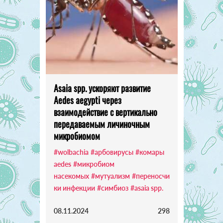
Asaia spp. ускоряют развитие
Aedes aegypti через
взаимодействие с вертикально
передаваемым личиночным
микробиомом
#wolbachia
#арбовирусы
#комары
aedes
#микробиом
насекомых
#мутуализм
#переносчи
ки инфекции
#симбиоз
#asaia spp.
08.11.2024
298