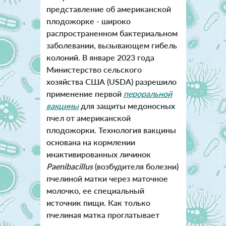
представление об американской
плодожорке - широко
распространенном бактериальном
заболевании, вызывающем гибель
колоний. В январе 2023 года
Министерство сельского
хозяйства США (USDA) разрешило
применение первой
пероральной
вакцины
для защиты медоносных
пчел от американской
плодожорки. Технология вакцины
основана на кормлении
инактивированных личинок
Paenibacillus
(возбудителя болезни)
пчелиной матки через маточное
молочко, ее специальный
источник пищи. Как только
пчелиная матка проглатывает