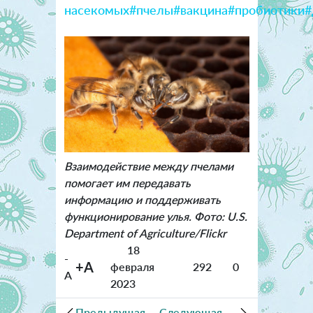
насекомых
#пчелы
#вакцина
#пробиотики
#
Взаимодействие между пчелами
помогает им передавать
информацию и поддерживать
функционирование улья. Фото: U.S.
Department of Agriculture/Flickr
18
-
+A
февраля
292
0
A
2023
Предыдущая
Следующая