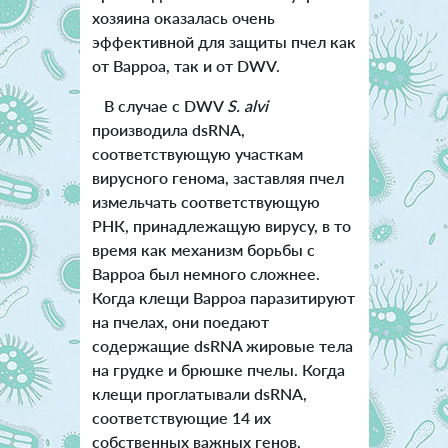
хозяина оказалась очень
эффективной для защиты пчел как
от Варроа, так и от DWV.
В случае с DWV
S. alvi
производила dsRNA,
соответствующую участкам
вирусного генома, заставляя пчел
измельчать соответствующую
РНК, принадлежащую вирусу, в то
время как механизм борьбы с
Варроа был немного сложнее.
Когда клещи Варроа паразитируют
на пчелах, они поедают
содержащие dsRNA жировые тела
на грудке и брюшке пчелы. Когда
клещи проглатывали dsRNA,
соответствующие 14 их
собственных важных генов,