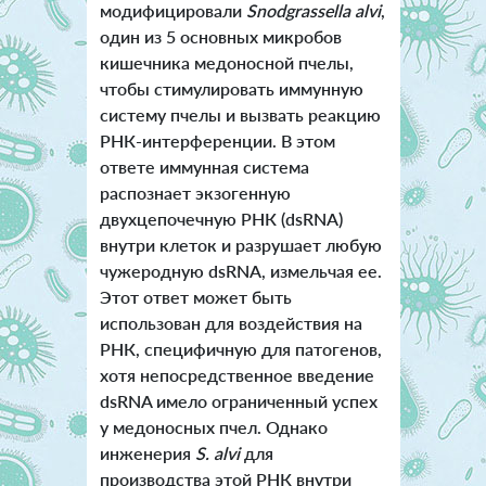
модифицировали
Snodgrassella alvi
,
один из 5 основных микробов
кишечника медоносной пчелы,
чтобы стимулировать иммунную
систему пчелы и вызвать реакцию
РНК-интерференции. В этом
ответе иммунная система
распознает экзогенную
двухцепочечную РНК (dsRNA)
внутри клеток и разрушает любую
чужеродную dsRNA, измельчая ее.
Этот ответ может быть
использован для воздействия на
РНК, специфичную для патогенов,
хотя непосредственное введение
dsRNA имело ограниченный успех
у медоносных пчел. Однако
инженерия
S. alvi
для
производства этой РНК внутри