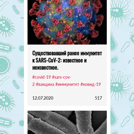
Существовавший ранее иммунитет
к SARS-CoV-2: известное и
неизвестное.
#covid-19
#sars-cov-
2
#вакцина
#иммунитет
#ковид-19
12.07.2020
517