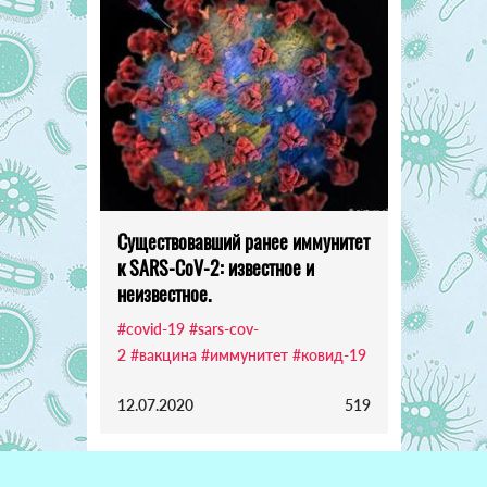
Существовавший ранее иммунитет
к SARS-CoV-2: известное и
неизвестное.
#covid-19
#sars-cov-
2
#вакцина
#иммунитет
#ковид-19
12.07.2020
519