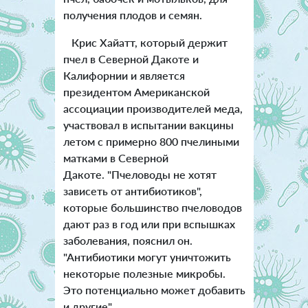
получения плодов и семян.
Крис Хайатт, который держит
пчел в Северной Дакоте и
Калифорнии и является
президентом Американской
ассоциации производителей меда,
участвовал в испытании вакцины
летом с примерно 800 пчелиными
матками в Северной
Дакоте. "Пчеловоды не хотят
зависеть от антибиотиков",
которые большинство пчеловодов
дают раз в год или при вспышках
заболевания, пояснил он.
"Антибиотики могут уничтожить
некоторые полезные микробы.
Это потенциально может добавить
и другие".