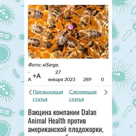
Фото: xiSerge.
-
27
+A
A
января 2023
289
0
Предыдущая
Следующая
статья
статья
Вакцина компании Dalan
Animal Health против
американской плодожорки,