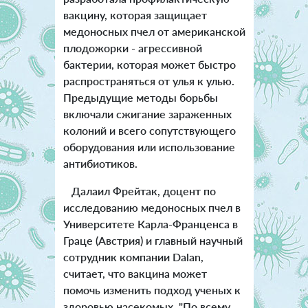
вакцину, которая защищает
медоносных пчел от американской
плодожорки - агрессивной
бактерии, которая может быстро
распространяться от улья к улью.
Предыдущие методы борьбы
включали сжигание зараженных
колоний и всего сопутствующего
оборудования или использование
антибиотиков.
Далаил Фрейтак, доцент по
исследованию медоносных пчел в
Университете Карла-Франценса в
Граце (Австрия) и главный научный
сотрудник компании Dalan,
считает, что вакцина может
помочь изменить подход ученых к
здоровью насекомых. "По всему