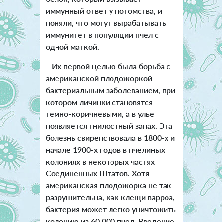
иммунный ответ у потомства, и
поняли, что могут вырабатывать
иммунитет в популяции пчел с
одной маткой.
Их первой целью была борьба с
американской плодожоркой -
бактериальным заболеванием, при
котором личинки становятся
темно-коричневыми, а в улье
появляется гнилостный запах. Эта
болезнь свирепствовала в 1800-х и
начале 1900-х годов в пчелиных
колониях в некоторых частях
Соединенных Штатов. Хотя
американская плодожорка не так
разрушительна, как клещи варроа,
бактерия может легко уничтожить
колонию из 60 000 пчел. Введение