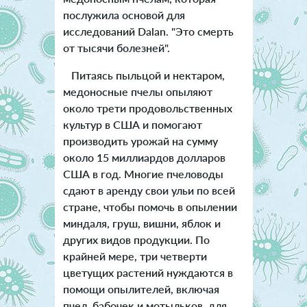
послужила основой для
исследований Dalan. "Это смерть
от тысячи болезней".
Питаясь пыльцой и нектаром,
медоносные пчелы опыляют
около трети продовольственных
культур в США и помогают
производить урожай на сумму
около 15 миллиардов долларов
США в год. Многие пчеловоды
сдают в аренду свои ульи по всей
стране, чтобы помочь в опылении
миндаля, груш, вишни, яблок и
других видов продукции. По
крайней мере, три четверти
цветущих растений нуждаются в
помощи опылителей, включая
пчел, бабочек и мотыльков, для