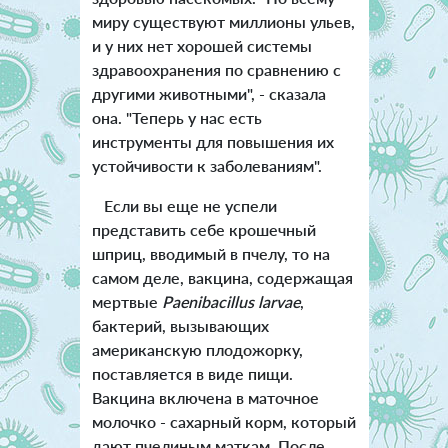
миру существуют миллионы ульев,
и у них нет хорошей системы
здравоохранения по сравнению с
другими животными", - сказала
она. "Теперь у нас есть
инструменты для повышения их
устойчивости к заболеваниям".
Если вы еще не успели
представить себе крошечный
шприц, вводимый в пчелу, то на
самом деле, вакцина, содержащая
мертвые
Paenibacillus larvae
,
бактерий, вызывающих
американскую плодожорку,
поставляется в виде пищи.
Вакцина включена в маточное
молочко - сахарный корм, который
дают пчелиным маткам. После