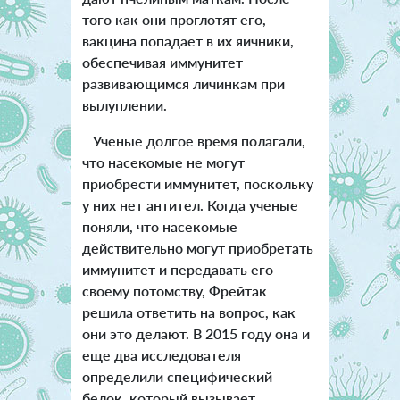
того как они проглотят его,
вакцина попадает в их яичники,
обеспечивая иммунитет
развивающимся личинкам при
вылуплении.
Ученые долгое время полагали,
что насекомые не могут
приобрести иммунитет, поскольку
у них нет антител. Когда ученые
поняли, что насекомые
действительно могут приобретать
иммунитет и передавать его
своему потомству, Фрейтак
решила ответить на вопрос, как
они это делают. В 2015 году она и
еще два исследователя
определили специфический
белок, который вызывает