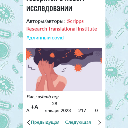
исследовании
Авторы/авторы:
Scripps
Research Translational Institute
#длинный covid
Рис.: asbmb.org
-
28
+A
A
января 2023
217
0
Предыдущая
Следующая