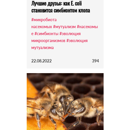
Лучшие друзья: как E. coli
становится симбионтом клопа
#микробиота
насекомых
#мутуализм
#насекомы
е
#симбионты
#эволюция
микроорганизмов
#эволюция
мутуализма
22.08.2022
394