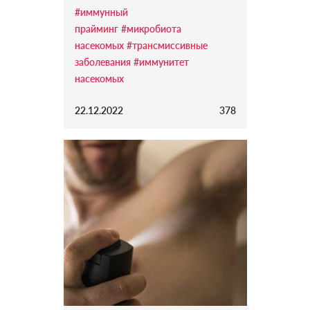
#иммунный
прайминг
#микробиота
насекомых
#трансмиссивные
заболевания
#иммунитет
насекомых
22.12.2022
378