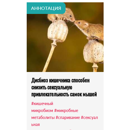
АННОТАЦИЯ
Дисбиоз кишечника способен
снизить сексуальную
привлекательность самок мышей
#кишечный
микробиом
#микробные
метаболиты
#спаривание
#сексуал
ьная