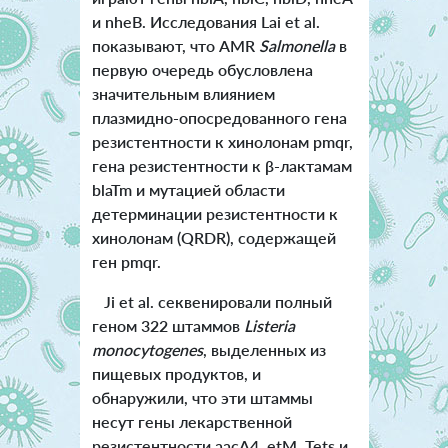
и nheB. Исследования Lai et al.
показывают, что AMR
Salmonella
в
первую очередь обусловлена
значительным влиянием
плазмидно-опосредованного гена
резистентности к хинолонам pmqr,
гена резистентности к β-лактамам
blaTm и мутацией области
детерминации резистентности к
хинолонам (QRDR), содержащей
ген pmqr.
Ji et al. секвенировали полный
геном 322 штаммов
Listeria
monocytogenes
, выделенных из
пищевых продуктов, и
обнаружили, что эти штаммы
несут гены лекарственной
резистентности aacA4, etM, Tets и