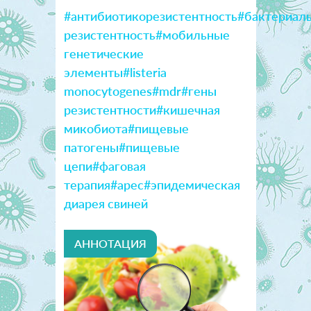
#антибиотикорезистентность
#бактериал
резистентность
#мобильные
генетические
элементы
#listeria
monocytogenes
#mdr
#гены
резистентности
#кишечная
микобиота
#пищевые
патогены
#пищевые
цепи
#фаговая
терапия
#apec
#эпидемическая
диарея свиней
АННОТАЦИЯ