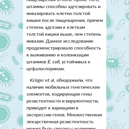
штаммы способны адгезировать и
инвазировать клетки толстой
кишки после пищеварения, причем
степень адгезии к клеткам
толстой кишки выше, чем степень
инвазии. Данное исследование
продемонстрировало способность
к выживанию и колонизации
штаммов
E. coli
, устойчивых к
цефалоспоринам.
Krüger et al. обнаружили, что
наличие мобильных генетических
элементов, кодирующих гены
резистентности и вирулентности,
приводит к вариациям в
экспрессии генов. Множественная
лекарственная резистентность
может быть связана с наличием