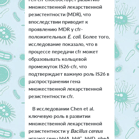
множественной лекарственной
резистентности (MDR), что
впоследствии приводит к
проявлению MDR у cfr-
положительных
E. coli
. Более того,
исследование показало, что в
процессе передачи cfr может
образовывать кольцевой
промежуток IS26-cfr, что
подтверждает важную роль IS26 в
распространении гена
множественной лекарственной
резистентности cfr.
В исследовании Chen et al.
ключевую роль в развитии
множественной лекарственной
резистентности у
Bacillus cereus
играют гены hblA, hblC, hblD, nheA