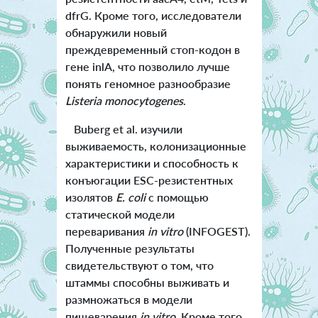
dfrG. Кроме того, исследователи
обнаружили новый
преждевременный стоп-кодон в
гене inlA, что позволило лучше
понять геномное разнообразие
Listeria monocytogenes
.
Buberg et al. изучили
выживаемость, колонизационные
характеристики и способность к
конъюгации ESC-резистентных
изолятов
E. coli
с помощью
статической модели
переваривания
in vitro
(INFOGEST).
Полученные результаты
свидетельствуют о том, что
штаммы способны выживать и
размножаться в модели
пищеварения
in vitro
. Кроме того,