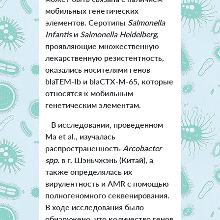
мобильных генетических
элементов. Серотипы
Salmonella
Infantis
и
Salmonella Heidelberg
,
проявляющие множественную
лекарственную резистентность,
оказались носителями генов
blaTEM-Ib и blaCTX-M-65, которые
относятся к мобильным
генетическим элементам.
В исследовании, проведенном
Ma et al., изучалась
распространенность
Arcobacter
spp.
в г. Шэньчжэнь (Китай), а
также определялась их
вирулентность и AMR с помощью
полногеномного секвенирования.
В ходе исследования было
обнаружено, что количество генов