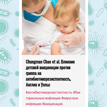
Chungman Chae et al. Влияние
детской вакцинации против
гриппа на
антибиотикорезистентность,
Англия и Уэльс
#антибиотикорезистентность
#бак
териальные инфекции
#вирусные
инфекции
#вакцинация