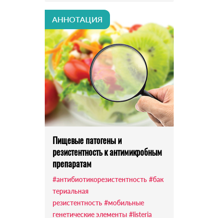
АННОТАЦИЯ
Пищевые патогены и
резистентность к антимикробным
препаратам
#антибиотикорезистентность
#бак
териальная
резистентность
#мобильные
генетические элементы
#listeria