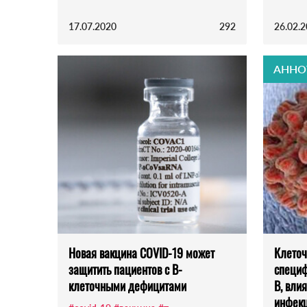
17.07.2020
292
26.02.
АННО
Новая вакцина COVID-19 может
Клеточ
защитить пациентов с В-
специф
клеточными дефицитами
В, вли
инфекц