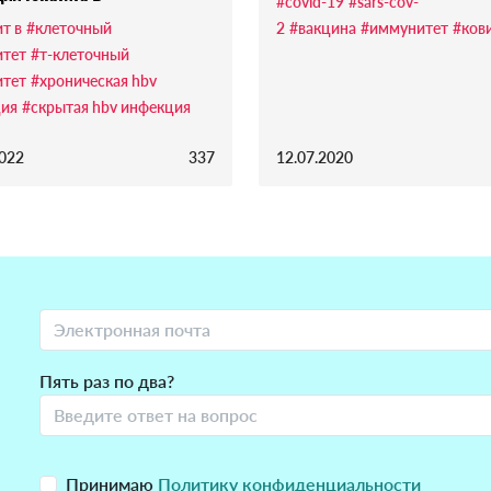
#covid-19
#sars-cov-
т в
#клеточный
2
#вакцина
#иммунитет
#ков
тет
#т-клеточный
тет
#хроническая hbv
ия
#скрытая hbv инфекция
2022
337
12.07.2020
Пять раз по два?
Принимаю
Политику конфиденциальности