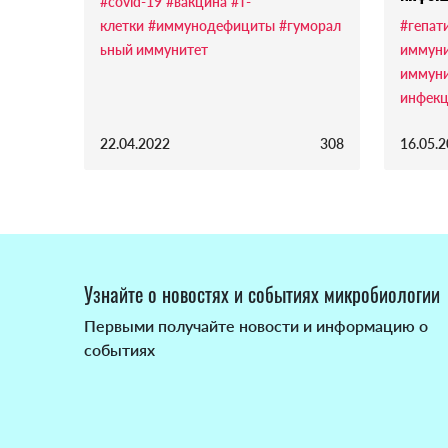
#covid-19
#вакцина
#т-
клетки
#иммунодефициты
#гуморал
#гепати
ьный иммунитет
иммуни
иммуни
инфекц
22.04.2022
308
16.05.
Узнайте о новостях и событиях микробиологии
Первыми получайте новости и информацию о
событиях