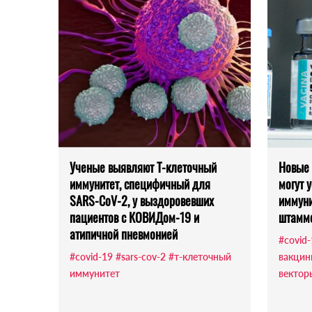
Ученые выявляют Т-клеточный
Новые 
иммунитет, специфичный для
могут 
SARS-CoV-2, у выздоровевших
иммуни
пациентов с КОВИДом-19 и
штамм
атипичной пневмонией
#covid
#covid-19
#sars-cov-2
#т-клеточный
вакцин
иммунитет
вектор