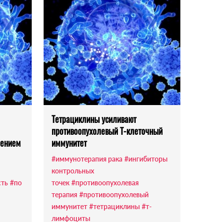
Тетрациклины усиливают
противоопухолевый Т-клеточный
шением
иммунитет
#иммунотерапия рака
#ингибиторы
контрольных
сть
#по
точек
#противоопухолевая
терапия
#противоопухолевый
иммунитет
#тетрациклины
#т-
лимфоциты