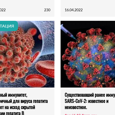
2022
230
16.04.2022
ТАЦИЯ
ный иммунитет,
Существовавший ранее имму
ичный для вируса гепатита
SARS-CoV-2: известное и
яет на исход скрытой
неизвестное.
ии гепатита В