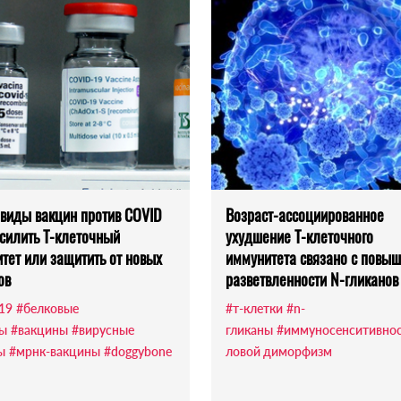
виды вакцин против COVID
Возраст-ассоциированное
усилить Т-клеточный
ухудшение Т-клеточного
тет или защитить от новых
иммунитета связано с повы
ов
разветвленности N-гликанов
-19
#белковые
#т-клетки
#n-
ы
#вакцины
#вирусные
гликаны
#иммуносенситивно
ы
#мрнк-вакцины
#doggybone
ловой диморфизм