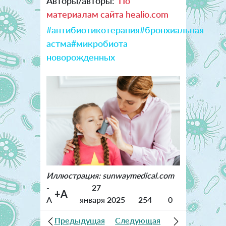
Авторы/авторы:
По
материалам сайта healio.com
#антибиотикотерапия
#бронхиальная
астма
#микробиота
новорожденных
Иллюстрация: sunwaymedical.com
-
27
+A
A
января 2025
254
0
Предыдущая
Следующая