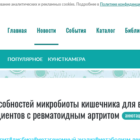
ование аналитических и рекламных cookies. Подробнее в
Политике конфиденци
Главная
Новости
События
Каталог
Библи
ПОПУЛЯРНОЕ
КУНСТКАМЕРА
собностей микробиоты кишечника для 
циентов с ревматоидным артритом
аннота
рит
#дисбиоз
#метагеномный анализ
#метаболизм ле