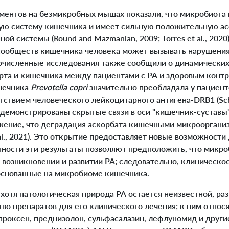
ентов на безмикробных мышах показали, что микробиота
ю систему кишечника и имеет сильную положительную а
й системы (Round and Mazmanian, 2009; Torres et al., 2020)
ообществ кишечника человека может вызывать нарушения
гочисленные исследования также сообщили о динамически
рта и кишечника между пациентами с РА и здоровым конт
шечника
Prevotella copri
значительно преобладала у пациент
тствием человеческого лейкоцитарного антигена-DRB1 (Scher
одемонстрированы скрытые связи в оси "кишечник-суставы"
ение, что деградация аскорбата кишечными микроорганиз
 al., 2021). Это открытие предоставляет новые возможности
упности эти результаты позволяют предположить, что микр
 возникновении и развитии РА; следовательно, клиническ
основанные на микробиоме кишечника.
отя патологическая природа РА остается неизвестной, раз
о препаратов для его клинического лечения; к ним относ
проксен, преднизолон, сульфасалазин, лефлуномид и други