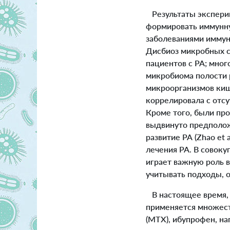
Результаты эксперим
формировать иммунну
заболеваниями иммунно
Дисбиоз микробных с
пациентов с РА; мно
микробиома полости 
микроорганизмов ки
коррелировала с отсу
Кроме того, были пр
выдвинуто предполож
развитие РА (Zhao et
лечения РА. В совок
играет важную роль в
учитывать подходы, 
В настоящее время, х
применяется множеств
(MTX), ибупрофен, на