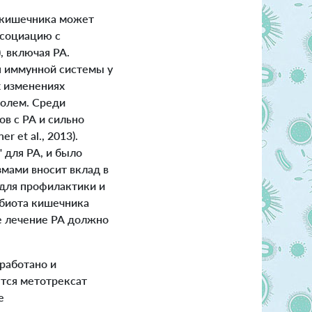
 кишечника может
ссоциацию с
, включая РА.
 иммунной системы у
х изменениях
ролем. Среди
ов с РА и сильно
 et al., 2013).
 для РА, и было
мами вносит вклад в
 для профилактики и
обиота кишечника
ое лечение РА должно
работано и
ятся метотрексат
е