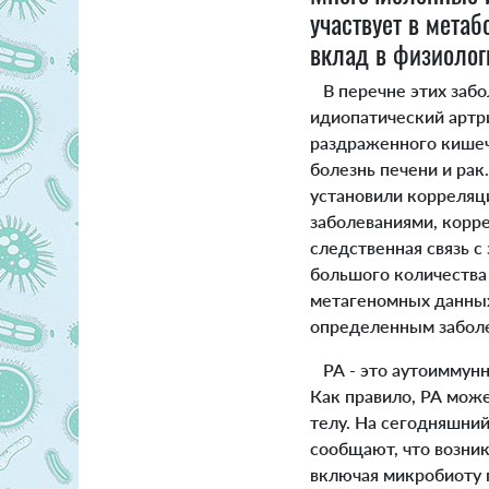
участвует в мета
вклад в физиолог
В перечне этих заб
идиопатический артри
раздраженного кишечн
болезнь печени и рак
установили корреля
заболеваниями, корр
следственная связь 
большого количества
метагеномных данных
определенным заболе
РА - это аутоиммунн
Как правило, РА може
телу. На сегодняшний
сообщают, что возник
включая микробиоту п