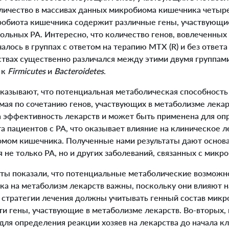
личество в массивах данных микробиома кишечника четыр
робиота кишечника содержит различные гены, участвующ
ольных РА. Интересно, что количество генов, вовлеченных
лось в группах с ответом на терапию MTX (R) и без ответа 
твах существенно различался между этими двумя группами
 к
Firmicutes
и
Bacteroidetes
.
азывают, что потенциальная метаболическая способност
мая по сочетанию генов, участвующих в метаболизме лека
на эффективность лекарств и может быть применена для о
а пациентов с РА, что оказывает влияние на клиническое л
омом кишечника. Полученные нами результаты дают основ
 не только РА, но и других заболеваний, связанных с мик
ты показали, что потенциальные метаболические возможн
а на метаболизм лекарств важны, поскольку они влияют н
 стратегии лечения должны учитывать генный состав мик
ти гены, участвующие в метаболизме лекарств. Во-вторых,
ля определения реакции хозяев на лекарства до начала кл