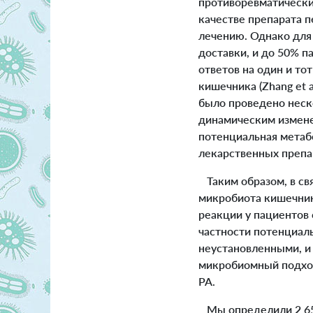
противоревматически
качестве препарата п
лечению. Однако для
доставки, и до 50% 
ответов на один и то
кишечника (Zhang et al
было проведено неск
динамическим измене
потенциальная метаб
лекарственных препа
Таким образом, в св
микробиота кишечник
реакции у пациентов 
частности потенциал
неустановленными, и 
микробиомный подход
РА.
Мы определили 2 654