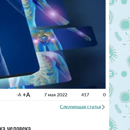
+A
-A
7 мая 2022
417
0
Следующая статья
ка человека