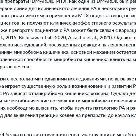
е препараты (DMARDs). MTX, как один из DMARDs, был ре
ервой линии для клинического лечения РА в нескольких ру
 контроля симптомов применения MTX недостаточно, незав
пациентов не получают клинически эффективного результат
т же препарат у пациентов с РА может быть связан с вариа
., 2015; Kishikawa et al., 2020; Artacho et al., 2021). Однако,
олько исследований, посвященных реакции на лекарствен
ниям микробиома кишечника, основной механизм остается
олическая способность микробиоты кишечника влиять на 
ратов неясна.
язи с несколькими недавними исследованиями, не вызывает
а играет существенную роль в возникновении и развитии Р
с РА зависят от микробиома кишечника хозяина. Однако де
ьные метаболические возможности микробиома кишечника
их необходимо выяснить, чтобы изучить патологию РА и ра
 для выявления реакции хозяев на препараты до начала к
 белка и соответствующих генов, участвующих в метабол