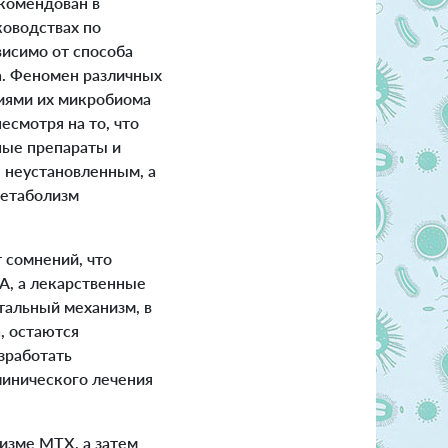
комендован в
ководствах по
исимо от способа
а. Феномен различных
циями их микробиома
 несмотря на то, что
ные препараты и
 неустановленным, а
метаболизм
 сомнений, что
А, а лекарственные
тальный механизм, в
, остаются
зработать
линического лечения
изме MTX, а затем