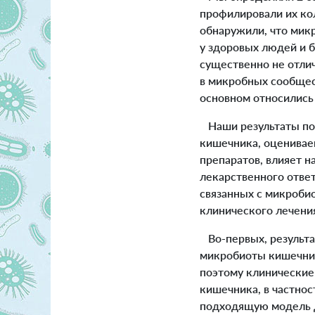
профилировали их ко
обнаружили, что мик
у здоровых людей и б
существенно не отлича
в микробных сообщес
основном относились
Наши результаты пок
кишечника, оценивае
препаратов, влияет 
лекарственного ответ
связанных с микроби
клинического лечения
Во-первых, результа
микробиоты кишечник
поэтому клинические
кишечника, в частнос
подходящую модель д