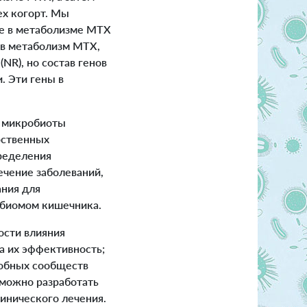
ех когорт. Мы
ие в метаболизме MTX
 в метаболизм MTX,
(NR), но состав генов
. Эти гены в
ь микробиоты
рственных
пределения
ечение заболеваний,
ания для
робиомом кишечника.
ости влияния
а их эффективность;
робных сообществ
 можно разработать
инического лечения.