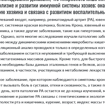
болизме и развитии иммунной системы хозяев; она
ию хозяина и связана с развитием воспалительн
олеваний входят, например, ревматоидный артрит (РА), юве
т, системная красная волчанка, болезнь Крона, язвенный 
ика, а также другие заболевания, такие как гипертония, 
. Однако, хотя многие исследования изучали патологию заб
цию между динамическими изменениями микробиоты кишеч
еляционный анализ проводился только в определенных кого
с заболеванием остается неуловимой и требующей выяснен
 метагеномных массивов данных. Кроме того, для быстрого
 необходимы базы данных эталонных генов и белков, асс
ванием, в частности, участвующих в метаболизме лекарст
ое заболевание, при котором наблюдаются симптомы хрон
т вызывать боль в суставах, отеки и скованность, а также
 день, хотя патология РА остается не до конца изученной,
новение и развитие РА связаны с генетическими и эколог
олости рта и кишечника, курение, возраст, индекс массы т