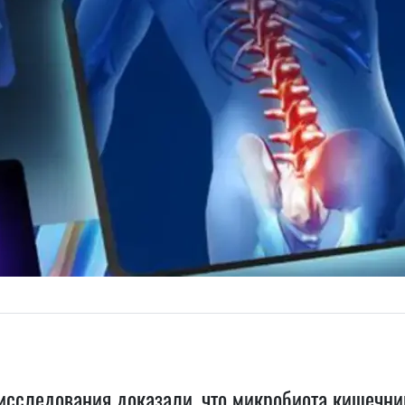
сследования доказали, что микробиота кишечни