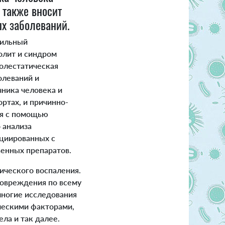
 также вносит
ых заболеваний.
нильный
колит и синдром
холестатическая
олеваний и
ника человека и
ртах, и причинно-
ия с помощью
 анализа
оциированных с
венных препаратов.
ического воспаления.
 повреждения по всему
 многие исследования
ическими факторами,
ела и так далее.