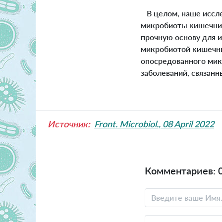
В целом, наше иссле
микробиоты кишечника
прочную основу для 
микробиотой кишечни
опосредованного мик
заболеваний, связан
Источник:
Front. Microbiol., 08 April 2022
Комментариев: 