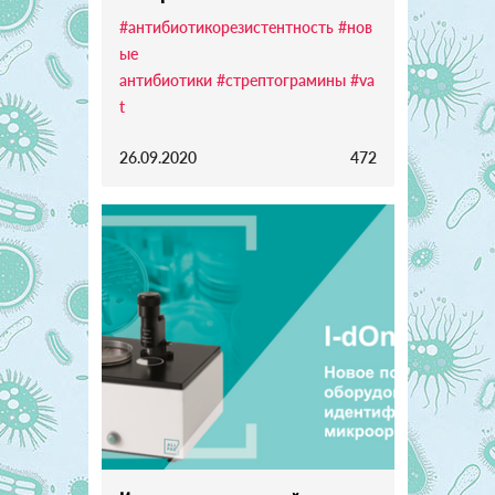
#антибиотикорезистентность
#нов
ые
антибиотики
#стрептограмины
#va
t
26.09.2020
472