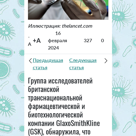
Иллюстрация: thelancet.com
16
-
+A
февраля
327
0
A
2024
Предыдущая
Следующая
статья
статья
Группа исследователей
британской
транснациональной
фармацевтической и
биотехнологической
компании GlaxoSmithKline
(GSK), обнаружила, что