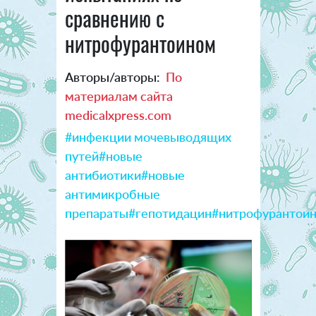
сравнению с
нитрофурантоином
Авторы/авторы:
По
материалам сайта
medicalxpress.com
#инфекции мочевыводящих
путей
#новые
антибиотики
#новые
антимикробные
препараты
#гепотидацин
#нитрофурантои