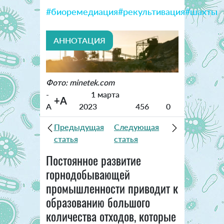
#биоремедиация
#рекультивация
#шахты
АННОТАЦИЯ
Фото: minetek.com
-
1 марта
+A
A
2023
456
0
Предыдущая
Следующая
статья
статья
Постоянное развитие
горнодобывающей
промышленности приводит к
образованию большого
количества отходов, которые