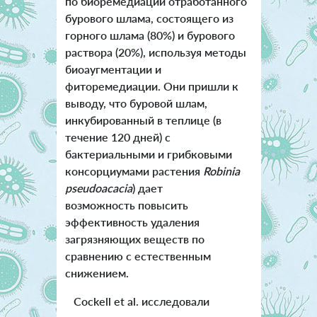
по биоремедиации отработанного
бурового шлама, состоящего из
горного шлама (80%) и бурового
раствора (20%), используя методы
биоаугментации и
фиторемедиации. Они пришли к
выводу, что буровой шлам,
инкубированный в теплице (в
течение 120 дней) с
бактериальными и грибковыми
консорциумами растения
Robinia
pseudoacacia
) дает
возможность повысить
эффективность удаления
загрязняющих веществ по
сравнению с естественным
снижением.
Cockell et al. исследовали