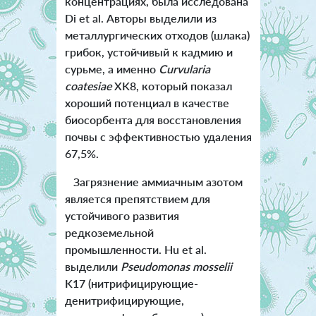
концентрациях, была исследована
Di et al. Авторы выделили из
металлургических отходов (шлака)
грибок, устойчивый к кадмию и
сурьме, а именно
Curvularia
coatesiae
XK8, который показал
хороший потенциал в качестве
биосорбента для восстановления
почвы с эффективностью удаления
67,5%.
Загрязнение аммиачным азотом
является препятствием для
устойчивого развития
редкоземельной
промышленности. Hu et al.
выделили
Pseudomonas mosselii
K17 (нитрифицирующие-
денитрифицирующие,