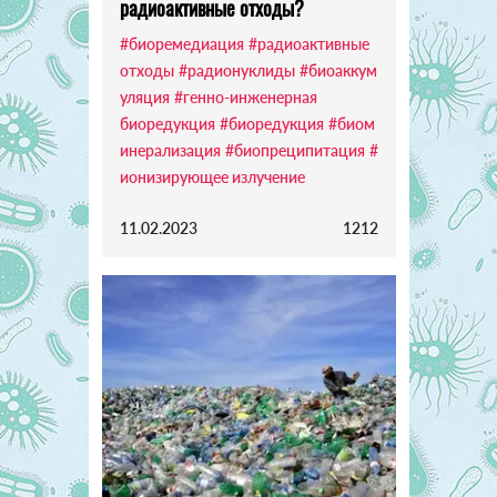
радиоактивные отходы?
#биоремедиация
#радиоактивные
отходы
#радионуклиды
#биоаккум
уляция
#генно-инженерная
биоредукция
#биоредукция
#биом
инерализация
#биопреципитация
#
ионизирующее излучение
11.02.2023
1212