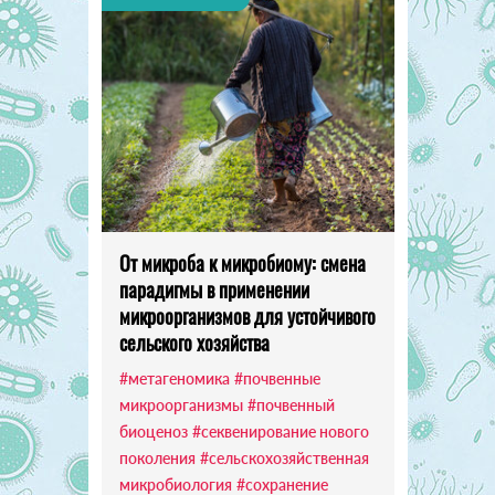
От микроба к микробиому: смена
парадигмы в применении
микроорганизмов для устойчивого
сельского хозяйства
#метагеномика
#почвенные
микроорганизмы
#почвенный
биоценоз
#секвенирование нового
поколения
#сельскохозяйственная
микробиология
#сохранение