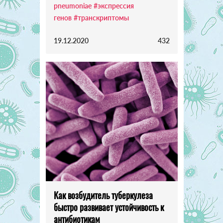
pneumoniae
#экспрессия
генов
#транскриптомы
19.12.2020
432
Как возбудитель туберкулеза
быстро развивает устойчивость к
антибиотикам