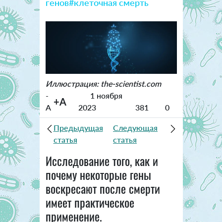
генов
#клеточная смерть
Иллюстрация: the-scientist.com
-
1 ноября
+A
A
2023
381
0
Предыдущая
Следующая
статья
статья
Исследование того, как и
почему некоторые гены
воскресают после смерти
имеет практическое
применение.