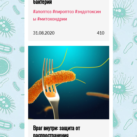
бактерий
#апоптоз
#пироптоз
#эндотоксин
ы
#митохондрии
31.08.2020
410
Враг внутри: защита от
распространения