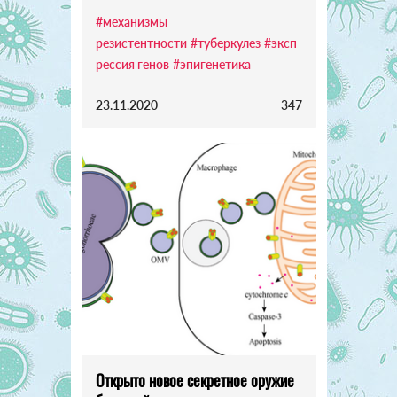
#механизмы
резистентности
#туберкулез
#эксп
рессия генов
#эпигенетика
23.11.2020
347
Открыто новое секретное оружие