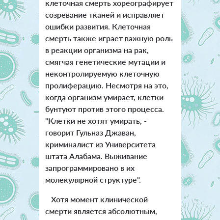
клеточная смерть хореографирует
созревание тканей и исправляет
ошибки развития. Клеточная
смерть также играет важную роль
в реакции организма на рак,
смягчая генетические мутации и
неконтролируемую клеточную
пролиферацию. Несмотря на это,
когда организм умирает, клетки
бунтуют против этого процесса.
"Клетки не хотят умирать, -
говорит Гульназ Джаван,
криминалист из Университета
штата Алабама. Выживание
запрограммировано в их
молекулярной структуре".
Хотя момент клинической
смерти является абсолютным,