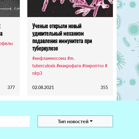
х
Ученые открыли новый
за
удивительный механизм
подавления иммунитета при
рофилы
туберкулезе
#инфламмосома
#m.
tuberculosis
#макрофаги
#пироптоз
#
nlrp3
377
02.08.2021
355
Тип новостей