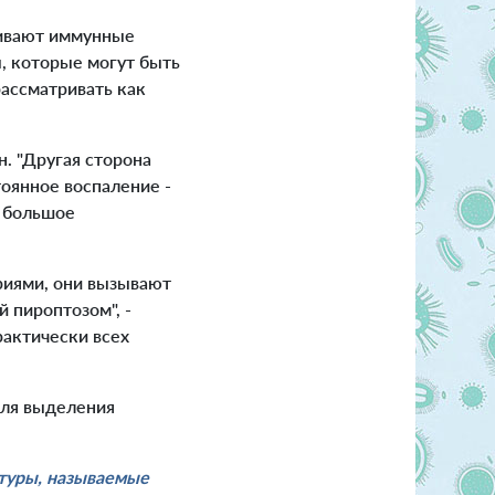
бивают иммунные
, которые могут быть
ассматривать как
н. "Другая сторона
тоянное воспаление -
т большое
риями, они вызывают
 пироптозом", -
рактически всех
для выделения
туры, называемые