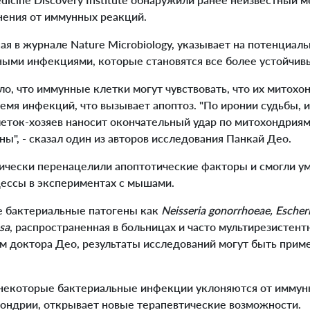
нения от иммунных реакций.
ая в журнале Nature Microbiology, указывает на потенциа
ными инфекциями, которые становятся все более устойчив
о, что иммунные клетки могут чувствовать, что их митохо
емя инфекций, что вызывает апоптоз. "По иронии судьбы, 
еток-хозяев наносит окончательный удар по митохондриям,
ы", - сказал один из авторов исследования Панкай Део.
ически перенацелили апоптотические факторы и смогли у
ессы в экспериментах с мышами.
е бактериальные патогены как
Neisseria gonorrhoeae, Escheri
sa
, распространенная в больницах и часто мультирезистен
ам доктора Део, результаты исследований могут быть прим
 некоторые бактериальные инфекции уклоняются от иммунн
хондрии, открывает новые терапевтические возможности.