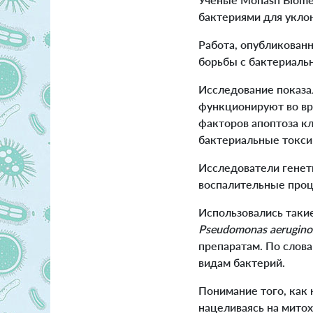
бактериями для укло
Работа, опубликованн
борьбы с бактериаль
Исследование показал
функционируют во вр
факторов апоптоза кл
бактериальные токсин
Исследователи генет
воспалительные проц
Использовались таки
Pseudomonas aerugino
препаратам. По слов
видам бактерий.
Понимание того, как
нацеливаясь на мито