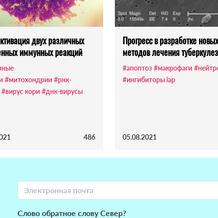
активация двух различных
Прогресс в разработке новы
енных иммунных реакций
методов лечения туберкуле
нные
#апоптоз
#макрофаги
#нейт
и
#митохондрии
#рнк-
#ингибиторы iap
#вирус кори
#днк-вирусы
2021
486
05.08.2021
Слово обратное слову Север?