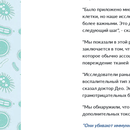
"Было приложено мно
клетки, но наше исс
более важными. Это 
следующий шаг", - ск
"Мы показали в этой 
заключается в том, ч
которое обычно ассо
повреждение тканей -
"Исследователи рань
воспалительный тип 
сказал доктор Део. 
грамотрицательных б
"Мы обнаружили, что
дополнительных токси
"Они убивают иммунн