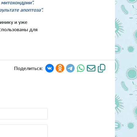
 митохондрии".
ультате апоптоза".
линику и уже
спользованы для
Поделиться: