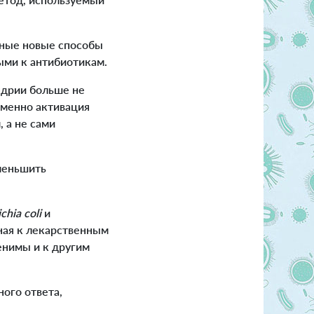
льные новые способы
ыми к антибиотикам.
ндрии больше не
именно активация
 а не сами
меньшить
chia coli
и
тная к лекарственным
енимы и к другим
ого ответа,