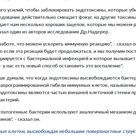
го усилий, чтобы заблокировать эндотоксины, которые у
ледование действительно смещает фокус на другие токсины
дает нам несколько хороших зацепок, которые мы можем р
азал один из авторов исследования Др.Надерер.
работе, что можем ускорить иммунную реакцию", - сказал о
то если эта реакция будет продолжаться, и мы получим пос
циируется с бактериальной инфекцией и которое вызывае
 у нас есть новый способ остановить это воспаление".
ше думали, что когда эндотоксины высвобождаются бакте
запрограммированной гибели иммунных клеток, называемый
Эндотоксины являются частью внешней клеточной стенки п
актерий.
 патогенные бактерии используют аналогичный механизм 
нов", - сказал он.
ые клетки, высвобождая небольшие поверхностные струк