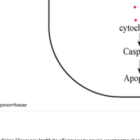
gonorrhoeae
icine Discovery Institute обнаружили ранее неизвестный 