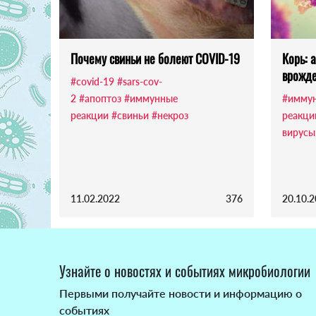
Почему свиньи не болеют COVID-19
Корь: 
врожд
#covid-19
#sars-cov-
2
#апоптоз
#иммунные
#имму
реакции
#свиньи
#некроз
реакци
вирусы
11.02.2022
376
20.10.
Узнайте о новостях и событиях микробиологии
Первыми получайте новости и информацию о
событиях