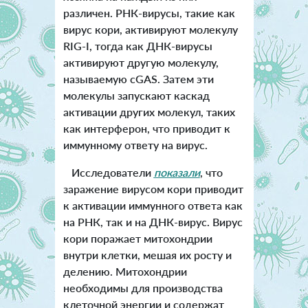
различен. РНК-вирусы, такие как
вирус кори, активируют молекулу
RIG-I, тогда как ДНК-вирусы
активируют другую молекулу,
называемую cGAS. Затем эти
молекулы запускают каскад
активации других молекул, таких
как интерферон, что приводит к
иммунному ответу на вирус.
Исследователи
показали
, что
заражение вирусом кори приводит
к активации иммунного ответа как
на РНК, так и на ДНК-вирус. Вирус
кори поражает митохондрии
внутри клетки, мешая их росту и
делению. Митохондрии
необходимы для производства
клеточной энергии и содержат