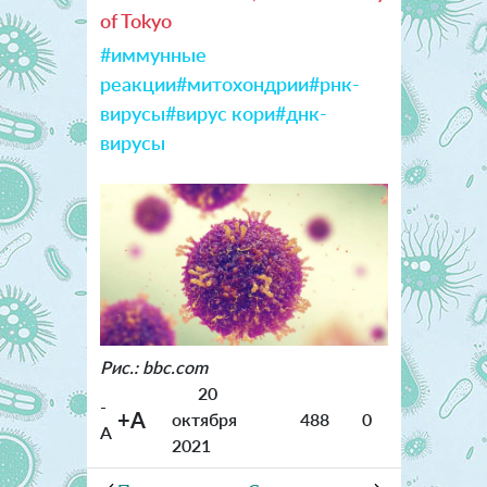
of Tokyo
#иммунные
реакции
#митохондрии
#рнк-
вирусы
#вирус кори
#днк-
вирусы
Рис.: bbc.com
20
-
+A
октября
488
0
A
2021