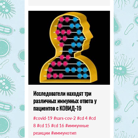
Исследователи находят три
различных иммунных ответа у
пациентов с КОВИД-19
#covid-19
#sars-cov-2
#cd 4
#cd
8
#cd 15
#cd 16
#иммунные
реакции
#иммунотип