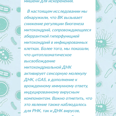
мишени для искоренения.
В настоящем исследовании мы
обнаружили, что ВК вызывает
снижение регуляции биогенеза
митохондрий, сопровождающееся
аберрантной гиперфункцией
митохондрий в инфицированных
клетках. Более того, мы показали,
что цитоплазматическое
высвобождение
митохондриальной ДНК
активирует сенсорную молекулу
ДНК, cGAS, в дополнение к
врожденному иммунному ответу,
индуцированному вирусным
компонентом. Важно отметить, что
это явление также наблюдалось
для РНК, так и ДНК вирусов,