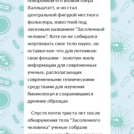
похоронили его вблизи озера
Халльштатт, и он стал
центральной фигурой местного
фольклора, известной под
ласковым названием "Засоленный
человек". Хотя он не собирался
жертвовать свое тело науке, он
оставил кое-что для потомков:
свои фекалии - золотую жилу
информации для современных
ученых, располагающих
современными техническими
средствами для изучения
биомолекул в сохранившихся
древних образцах.
Спустя почти триста лет после
обнаружения тела "Засоленного
человека" ученые собрали