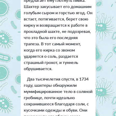
предлагает ему глотнуть пивка.
Шахтер закусывает его домашним
голубым сыром и горстью ягод. Он
встает, потягивается, берет свою
кирку и возвращается к работе в
прохладной шахте, не подозревая,
что это была его последняя
трапеза. В тот самый момент,
когда его кирка со звоном
ударяется о соль, раздается
страшный грохот, и туннель
обрушивается.
Два тысячелетия спустя, в 1734
году, шахтеры обнаружили
мумифицированное тело в соляной
гробнице, почти идеально
сохранившееся благодаря соли, с
кусочками одежды и обуви. Они