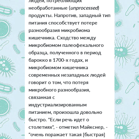
людей, потребляющих
необработанные (
unprocessed
)
продукты. Напротив, западный тип
питания способствует потере
разнообразия микробиома
кишечника. Сходство между
микробиомом палеофекального
образца, полученного в период
барокко в 1700-х годах, и
микробиомом кишечника
современных незападных людей
говорит о том, что потеря
микробного разнообразия,
связанная с
индустриализированным
питанием, произошла довольно
быстро. "Если речь идет о
столетиях", - отметил Майкснер, -
"очень поражает такая [быстрая]