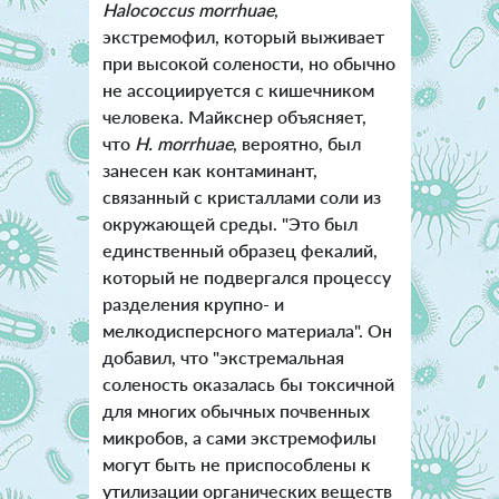
Halococcus morrhuae
,
экстремофил, который выживает
при высокой солености, но обычно
не ассоциируется с кишечником
человека. Майкснер объясняет,
что
H. morrhuae
, вероятно, был
занесен как контаминант,
связанный с кристаллами соли из
окружающей среды. "Это был
единственный образец фекалий,
который не подвергался процессу
разделения крупно- и
мелкодисперсного материала". Он
добавил, что "экстремальная
соленость оказалась бы токсичной
для многих обычных почвенных
микробов, а сами экстремофилы
могут быть не приспособлены к
утилизации органических веществ