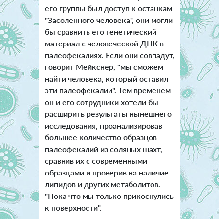
его группы был доступ к останкам
"Засоленного человека", они могли
бы сравнить его генетический
материал с человеческой ДНК в
палеофекалиях. Если они совпадут,
говорит Мейкснер, "мы сможем
найти человека, который оставил
эти палеофекалии". Тем временем
он и его сотрудники хотели бы
расширить результаты нынешнего
исследования, проанализировав
большее количество образцов
палеофекалий из соляных шахт,
сравнив их с современными
образцами и проверив на наличие
липидов и других метаболитов.
"Пока что мы только прикоснулись
к поверхности".