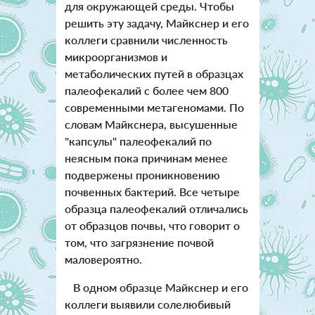
для окружающей среды. Чтобы
решить эту задачу, Майкснер и его
коллеги сравнили численность
микроорганизмов и
метаболических путей в образцах
палеофекалий с более чем 800
современными метагеномами. По
словам Майкснера, высушенные
"капсулы" палеофекалий по
неясным пока причинам менее
подвержены проникновению
почвенных бактерий. Все четыре
образца палеофекалий отличались
от образцов почвы, что говорит о
том, что загрязнение почвой
маловероятно.
В одном образце Майкснер и его
коллеги выявили солелюбивый