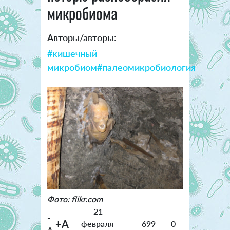
микробиома
Авторы/авторы:
#кишечный
микробиом
#палеомикробиология
Фото: flikr.com
21
-
+A
февраля
699
0
A