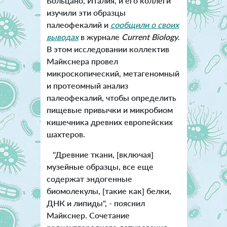
Больцано, Италия, и его коллеги
изучили эти образцы
палеофекалий и
сообщили о своих
выводах
в журнале
Current Biology
.
В этом исследовании коллектив
Майкснера провел
микроскопический, метагеномный
и протеомный анализ
палеофекалий, чтобы определить
пищевые привычки и микробиом
кишечника древних европейских
шахтеров.
"Древние ткани, [включая]
музейные образцы, все еще
содержат эндогенные
биомолекулы, [такие как] белки,
ДНК и липиды", - пояснил
Майкснер. Сочетание