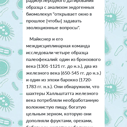
радиоуглеродного датирования
образца с анализом эндогенных
биомолекул "открывает окно в
прошлое [чтобы] задавать
эволюционные вопросы".
Майкснер и его
междисциплинарная команда
исследовали четыре образца
палеофекалий: один из бронзового
века (1301-1121 гг. до н.э.), два из
железного века (650-545 гг. до н.э.)
и один из эпохи барокко (1720-
1783 гг. н.э.). Они обнаружили, что
шахтеры Халльштатта железного
века потребляли необработанную
волокнистую пищу, богатую
цельным зерном, которую они
дополняли фруктами, орехами,