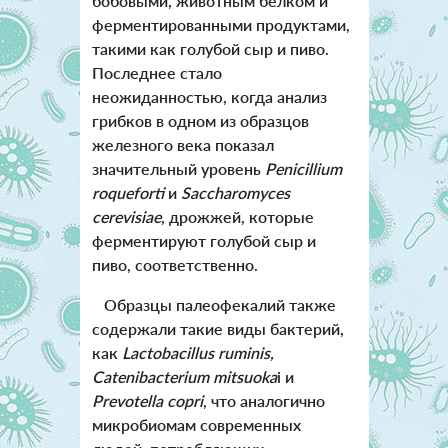
бобовыми, животным белком и
ферментированными продуктами,
такими как голубой сыр и пиво.
Последнее стало
неожиданностью, когда анализ
грибков в одном из образцов
железного века показал
значительный уровень
Penicillium
roqueforti
и
Saccharomyces
cerevisiae
, дрожжей, которые
ферментируют голубой сыр и
пиво, соответственно.
Образцы палеофекалий также
содержали такие виды бактерий,
как
Lactobacillus ruminis,
Catenibacterium mitsuoka
i и
Prevotella copri
, что аналогично
микробиомам современных