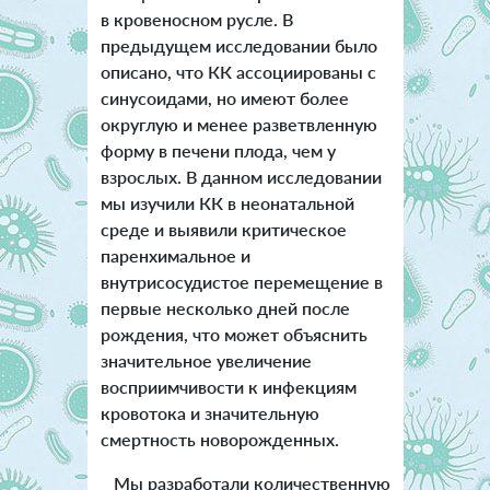
в кровеносном русле. В
предыдущем исследовании было
описано, что КК ассоциированы с
синусоидами, но имеют более
округлую и менее разветвленную
форму в печени плода, чем у
взрослых. В данном исследовании
мы изучили КК в неонатальной
среде и выявили критическое
паренхимальное и
внутрисосудистое перемещение в
первые несколько дней после
рождения, что может объяснить
значительное увеличение
восприимчивости к инфекциям
кровотока и значительную
смертность новорожденных.
Мы разработали количественную