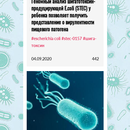
Геномный анализ шигатотоксин-
продуцирующей E.coli (STEC) у
ребенка позволяет получить
представление о вирулентности
пищевого патогена
#escherichia coli
#stec-0157
#шига-
токсин
04.09.2020
442