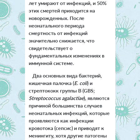
лет умирают от инфекций, и 50%
этих смертей приходится на
новорожденных. После
неонатального периода
смертность от инфекций
значительно снижается, что
свидетельствует о
фундаментальных изменениях в
иммунной системе.
Два основных вида бактерий,
кишечная палочка (
E. coli
) и
стрептококк группы B (GBS;
Streptococcus agalactiae
), являются
причиной большинства случаев
неонатальных инфекций, которые
проявляются как инфекции
кровотока (сепсис) и приводят к
менингиту, хотя другие патогены