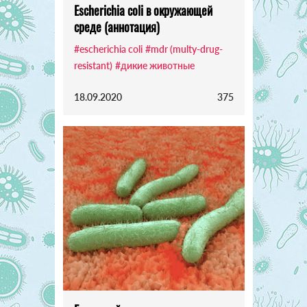
Escherichia coli в окружающей
среде (аннотация)
#escherichia coli
#mdr (multy-drug-
resistant)
#дикие животные
18.09.2020
375