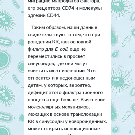
миграцию макрофагов фактора,
его рецептора CD74 и молекулы
адгезии CD44.
Таким образом, н
аши данные
свидетельствуют о том, что при
рождении КК, как основной
фильтр для
E. coli
, еще не
переместились в просвет
синусоидов, где они могут
очистить их от инфекции. Это
относится и к недоношенным
детям, у которых, вероятно,
дефицит этого фильтрационного
процесса еще больше. Выяснение
молекулярных механизмов,
лежащих в основе транслокации
КК в синусоиды у новорожденных,
может открыть инновационные