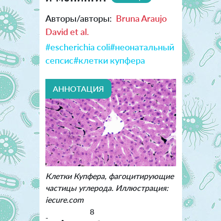
Авторы/авторы:
Bruna Araujo
David et al.
#escherichia coli
#неонатальный
сепсис
#клетки купфера
АННОТАЦИЯ
Клетки Купфера, фагоцитирующие
частицы углерода. Иллюстрация:
iecure.com
8
-