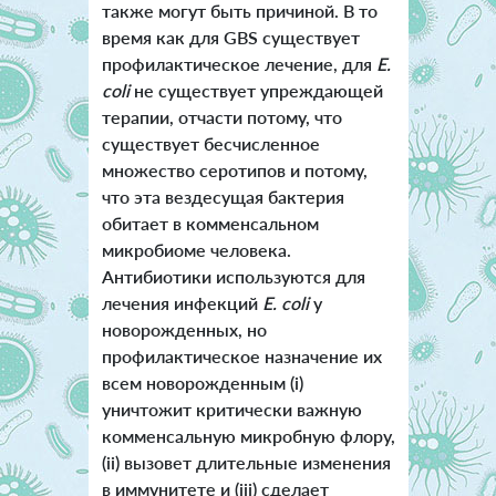
также могут быть причиной. В то
время как для GBS существует
профилактическое лечение, для
E.
coli
не существует упреждающей
терапии, отчасти потому, что
существует бесчисленное
множество серотипов и потому,
что эта вездесущая бактерия
обитает в комменсальном
микробиоме человека.
Антибиотики используются для
лечения инфекций
E. coli
у
новорожденных, но
профилактическое назначение их
всем новорожденным (i)
уничтожит критически важную
комменсальную микробную флору,
(ii) вызовет длительные изменения
в иммунитете и (iii) сделает