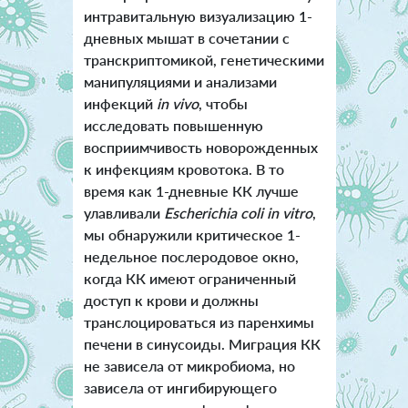
интравитальную визуализацию 1-
дневных мышат в сочетании с
транскриптомикой, генетическими
манипуляциями и анализами
инфекций
in viv
o
, чтобы
исследовать повышенную
восприимчивость новорожденных
к инфекциям кровотока. В то
время как 1-дневные КК лучше
улавливали
Escherichia coli in vitro
,
мы обнаружили критическое 1-
недельное послеродовое окно,
когда КК имеют ограниченный
доступ к крови и должны
транслоцироваться из паренхимы
печени в синусоиды. Миграция КК
не зависела от микробиома, но
зависела от ингибирующего