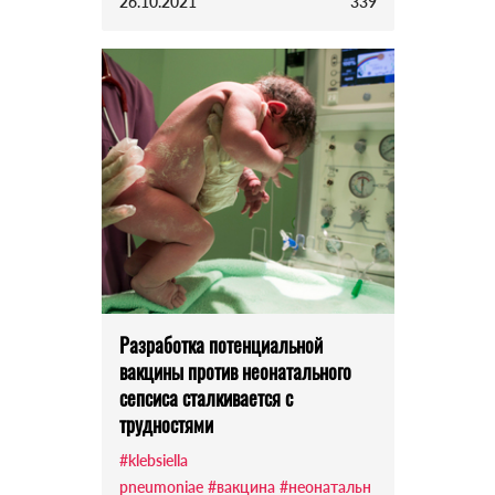
26.10.2021
339
Разработка потенциальной
вакцины против неонатального
сепсиса сталкивается с
трудностями
#klebsiella
pneumoniae
#вакцина
#неонатальн