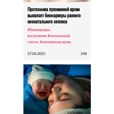
Протеомика пуповинной крови
выявляет биомаркеры раннего
неонатального сепсиса
#биомаркеры
воспаления
#неональный
сепсис
#пуповинная кровь
27.06.2025
248