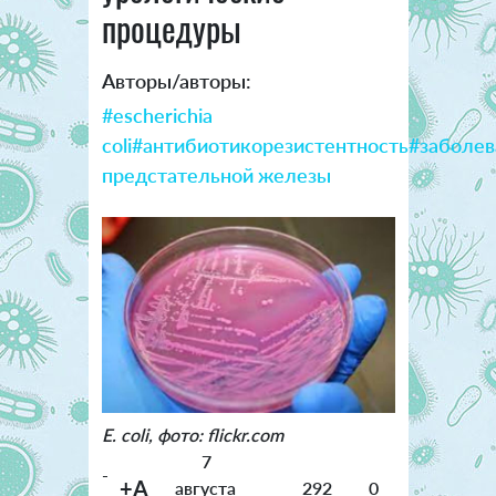
процедуры
Авторы/авторы:
#escherichia
coli
#антибиотикорезистентность
#заболев
предстательной железы
E. coli, фото: flickr.com
7
-
+A
августа
292
0