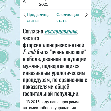
A
2021
Предыдущая
Следующая
статья
статья
Согласно
исследованию
,
частота
фторхинолонорезистентной
E. coli
была "очень высокой"
в обследованной популяции
мужчин, подвергающихся
инвазивным урологическим
процедурам, по сравнению с
показателями общей
госпитальной популяции.
"В 2015 году наша программа
антимикробного управления