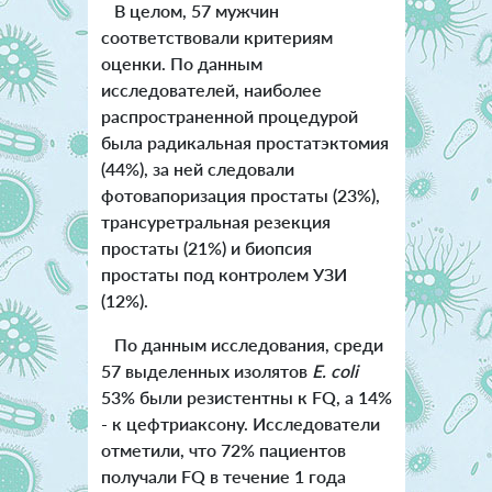
В целом, 57 мужчин
соответствовали критериям
оценки. По данным
исследователей, наиболее
распространенной процедурой
была радикальная простатэктомия
(44%), за ней следовали
фотовапоризация простаты (23%),
трансуретральная резекция
простаты (21%) и биопсия
простаты под контролем УЗИ
(12%).
По данным исследования, среди
57 выделенных изолятов
E. coli
53% были резистентны к FQ, а 14%
- к цефтриаксону. Исследователи
отметили, что 72% пациентов
получали FQ в течение 1 года