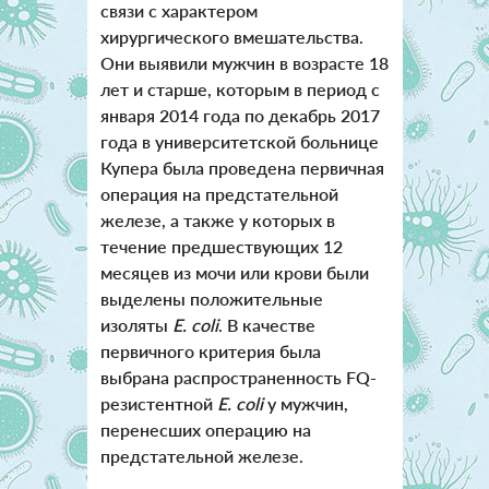
связи с характером
хирургического вмешательства.
Они выявили мужчин в возрасте 18
лет и старше, которым в период с
января 2014 года по декабрь 2017
года в университетской больнице
Купера была проведена первичная
операция на предстательной
железе, а также у которых в
течение предшествующих 12
месяцев из мочи или крови были
выделены положительные
изоляты
E. coli
. В качестве
первичного критерия была
выбрана распространенность FQ-
резистентной
E. coli
у мужчин,
перенесших операцию на
предстательной железе.