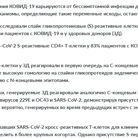
ния КОВИД-19 варьируются от бессимптомной инфекции д
ханизмы, определяющие такие переменные исходы, остаю
исследовали спайк гликопротеиновые (S)-реактивные клетк
и пациентов с КОВИД-19 и у здоровых доноров (ЗД).
CoV-2 S-реактивные CD4+ Т-клетки у 83% пациентов с КО
-клетки у ЗД реагировали в первую очередь на С-концевые
 высокую гомологию на спайки гликопротеидов эндемиче
нию с N-концевыми эпитопами.
ки, генерируемые ЗД реагировали аналогично С-концевым 
вирусов 229E и OC43 и SARS-CoV-2, демонстрируя присутс
, вероятно, генерируемых во время предыдущих встреч с 
вавших SARS-CoV-2 кросс-реактивных Т-клеток для клинич
елить в более крупных когортах. Однако присутствие S-пе