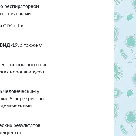
о респираторной
тся неясными.
и CD4+ Т в
ВИД-19, а также у
 S-эпитопы, которые
ских коронавирусов
S человеческим у
твие S-перекрестно-
эндемическими
еских результатов
рекрестно-