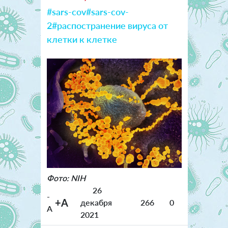
#sars-cov
#sars-cov-
2
#распостранение вируса от
клетки к клетке
Фото: NIH
26
-
+A
декабря
266
0
A
2021