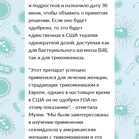
и подростков и назначило дату 30
июня, чтобы объявить о принятом
решении. Если оно будет
одобрено, то это будет
единственная в США терапия
однократной дозой, доступная как
для бактериального вагиноза (БВ),
так и для трихомониаза.
"Этот препарат успешно
применялся для лечения женщин,
страдающих трихомониазом в
Европе, однако в настоящее время
в США он не одобрен FDA по
этому показанию", - отметила
Музни. "Мы были заинтересованы
в изучении применении
секнидазола у американских
женщин с трихомониазом и это