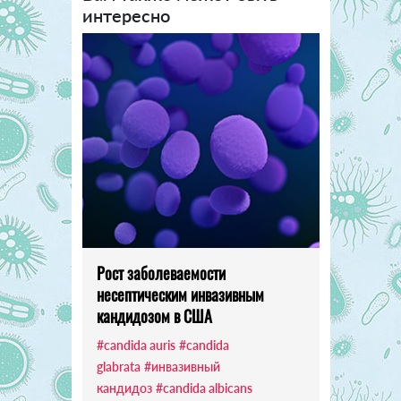
интересно
Рост заболеваемости
несептическим инвазивным
кандидозом в США
#candida auris
#candida
glabrata
#инвазивный
кандидоз
#candida albicans