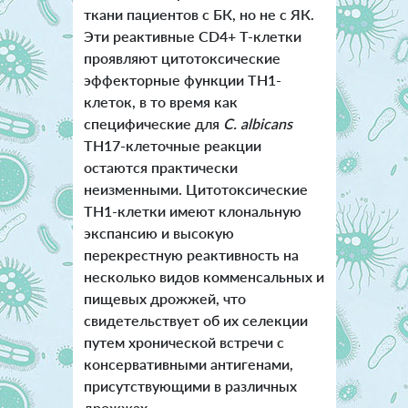
ткани пациентов с БК, но не с ЯК.
Эти реактивные CD4+ Т-клетки
проявляют цитотоксические
эффекторные функции TH1-
клеток, в то время как
специфические для
C. albicans
TH17-клеточные реакции
остаются практически
неизменными. Цитотоксические
TH1-клетки имеют клональную
экспансию и высокую
перекрестную реактивность на
несколько видов комменсальных и
пищевых дрожжей, что
свидетельствует об их селекции
путем хронической встречи с
консервативными антигенами,
присутствующими в различных
дрожжах.