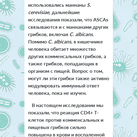
использовались маннаны
S.
cerevisiae
, дальнейшие
исследования показали, что ASCAs
связываются и с маннанами других
грибков, включая
C. albicans
.
Помимо
C. albicans
, в кишечнике
человека обитает множество
других комменсальных грибков, а
также грибков, попадающих в
организм с пищей. Вопрос о том,
могут ли эти грибки также активно
модулировать иммунный ответ
человека, пока не изучен.
В настоящем исследовании мы
показали, что реакция CD4+ Т-
клеток против комменсальных и
пищевых грибков сильно
повышена в крови и воспаленной