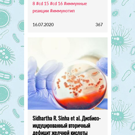
8
#cd 15
#cd 16
#иммунные
реакции
#иммунотип
16.07.2020
367
Sidhartha R. Sinha et al. Дисбиоз-
индуцированный вторичный
дефицит желчной кислоты