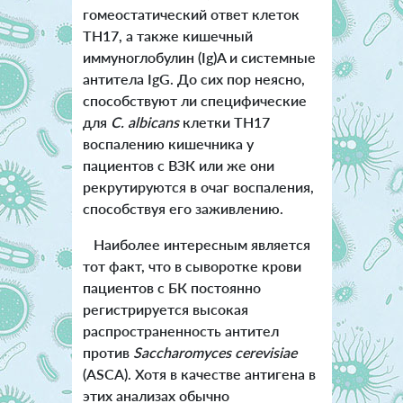
гомеостатический ответ клеток
TH17, а также кишечный
иммуноглобулин (Ig)A и системные
антитела IgG. До сих пор неясно,
способствуют ли специфические
для
C. albicans
клетки TH17
воспалению кишечника у
пациентов с ВЗК или же они
рекрутируются в очаг воспаления,
способствуя его заживлению.
Наиболее интересным является
тот факт, что в сыворотке крови
пациентов с БК постоянно
регистрируется высокая
распространенность антител
против
Saccharomyces cerevisiae
(ASCA). Хотя в качестве антигена в
этих анализах обычно