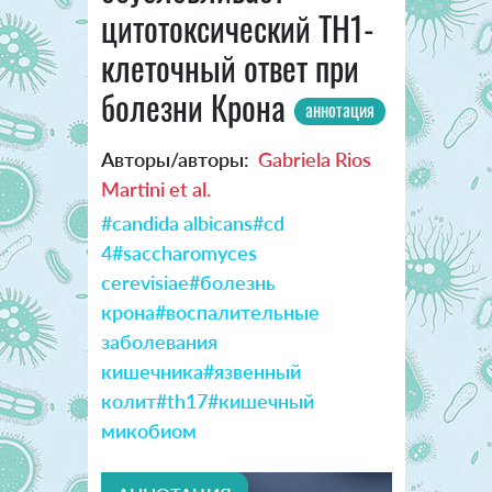
цитотоксический TH1-
клеточный ответ при
болезни Крона
аннотация
Авторы/авторы:
Gabriela Rios
Martini et al.
#candida albicans
#cd
4
#saccharomyces
cerevisiae
#болезнь
крона
#воспалительные
заболевания
кишечника
#язвенный
колит
#th17
#кишечный
микобиом