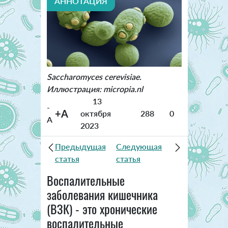
АННОТАЦИЯ
Saccharomyces cerevisiae.
Иллюстрация: micropia.nl
13
-
+A
октября
288
0
A
2023
Предыдущая
Следующая
статья
статья
Воспалительные
заболевания кишечника
(ВЗК) - это хронические
воспалительные