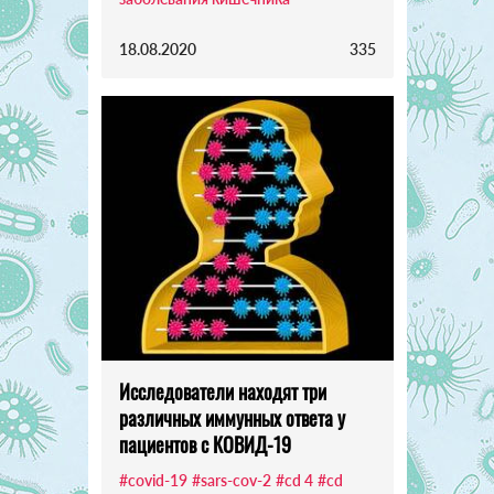
18.08.2020
335
Исследователи находят три
различных иммунных ответа у
пациентов с КОВИД-19
#covid-19
#sars-cov-2
#cd 4
#cd