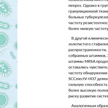
некроз. Однако в гр
грануляционной ткани
больных туберкулезо
частоту резистентнос
более низкую частоту
В другой клиническо
золотистого стафилок
распространенности,
собранных штаммов, 
штаммы MRSA продемо
оставались чувствит
частоту обнаружения
SCCmecIV-t437 демон
сильную способность
более высокую полож
риску развития сист
Аналогичным образом,