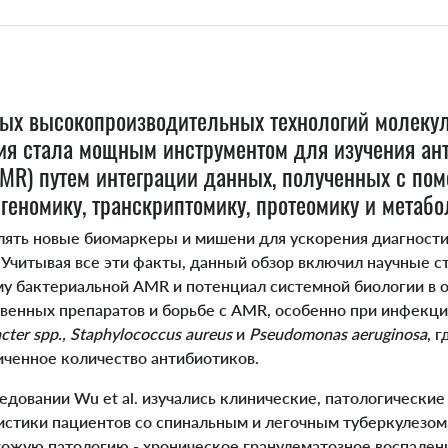
ых высокопроизводительных технологий молеку
ия стала мощным инструментом для изучения ан
AMR) путем интеграции данных, полученных с п
 геномику, транскриптомику, протеомику и метаб
ять новые биомаркеры и мишени для ускорения диагност
. Учитывая все эти факты, данный обзор включил научные 
у бактериальной AMR и потенциал системной биологии в 
венных препаратов и борьбе с AMR, особенно при инфекц
acter spp., Staphylococcus aureus
и
Pseudomonas aeruginosa
, 
иченное количество антибиотиков.
едовании Wu et al. изучались клинические, патологические
истики пациентов со спинальным и легочным туберкулезом
хожую патологию - хроническое гранулематозное воспален