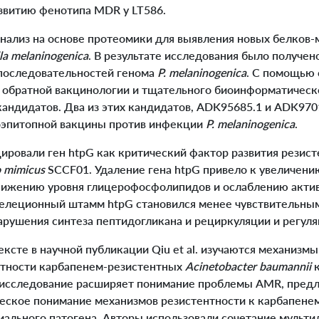
витию фенотипа MDR у LT586.
анализ на основе протеомики для выявления новых белков
la melaninogenic
a
. В результате исследования было получен
 последовательностей генома
P. melaninogenica
. С помощью 
 обратной вакцинологии и тщательного биоинформатическ
кандидатов. Два из этих кандидатов, ADK95685.1 и ADK970
оэпитопной вакцины против инфекции
P. melaninogenica
.
ировали ген htpG как критический фактор развития резист
o mimicus
SCCF01. Удаление гена htpG привело к увеличен
нижению уровня глицерофосфолипидов и ослаблению акти
 делеционный штамм htpG становился менее чувствительны
арушения синтеза пептидогликана и рециркуляции и регуля
сте в научной публикации Qiu et al. изучаются механизмы
нтности карбапенем-резистентных
Acinetobacter baumannii
то исследование расширяет понимание проблемы AMR, пред
еское понимание механизмов резистентности к карбапене
ального патогена. Авторы использовали сочетание мульти