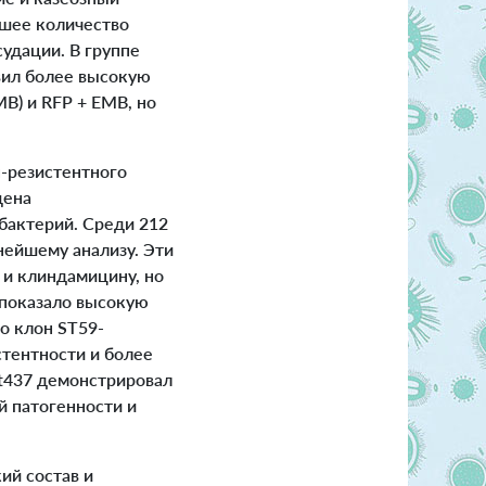
ьшее количество
судации. В группе
вил более высокую
MB) и RFP + EMB, но
-резистентного
щена
бактерий. Среди 212
ейшему анализу. Эти
и клиндамицину, но
 показало высокую
о клон ST59-
тентности и более
t437 демонстрировал
й патогенности и
ий состав и