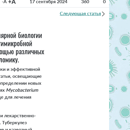
+A
-A
17 сентября 2024
360
0
Следующая статья
лярной биологии
тимикробной
омощью различных
оломику.
ики и эффективной
статьи, освещающие
определении новых
иях
Mycobacterium
где для лечения
 и лекарственно-
. Туберкулез
ие и казеозный