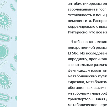
антибиотикорезисте
заболеваниями в гос
Устойчивость к пениц
неменингита. Распрос
коррелировало с выс
Интересно, что все и
Чтобы понять механи
лекарственной резис
LT586. Их исследован
ипродиону, пропикон
значительные различ
фунгицидам изолятом
метаболических путях
тирозина, метаболизм
обогащенных различ
метаболизм глицероф
транспортеры. Такая
метаболическое пере