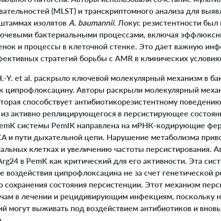
ательностей (MLST) и транскриптомного анализа для выяв
штаммах изолятов
A. baumannii
. Локус резистентности был
ключевыми бактериальными процессами, включая эффлюксн
нок и процессы в клеточной стенке. Это дает важную ин
фективных стратегий борьбы с AMR в клинических условиях
-Y. et al. раскрыло ключевой молекулярный механизм в б
 к ципрофлоксацину. Авторы раскрыли молекулярный меха
оторая способствует антибиотикорезистентному поведени
 из активно реплицирующегося в персистирующее состоян
 PemK системы PemIK направлена на мРНК-кодирующие фе
TCA и пути дыхательной цепи. Нарушение метаболизма при
иальных клетках и увеличению частоты персистирования. 
rg24 в PemK как критический для его активности. Эта сис
е воздействия ципрофлоксацина не за счет генетической ре
о сохранения состояния персистенции. Этот механизм пер
ачам в лечении и рецидивирующим инфекциям, поскольку 
й могут выживать под воздействием антибиотиков и вновь
.