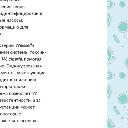
ления генов,
 идентифицирован в
ые насосы,
формацию для
.
актерии
Weissella
низм системы токсин-
ю
W. cibaria
, помогая
ие. Эндонуклеазная
рменты, участвующие
водит к снижению
Авторы также
тема позволяет
W.
зистентности, а за
систенции может
некоторые
 заселяться после