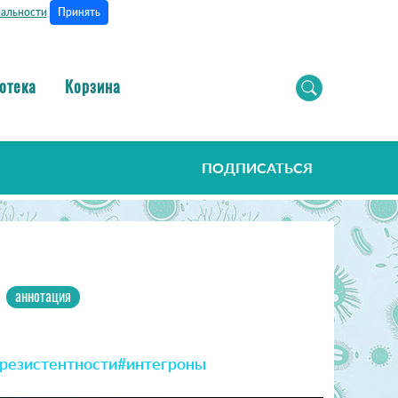
Принять
альности
отека
Корзина
ПОДПИСАТЬСЯ
аннотация
резистентности
#интегроны