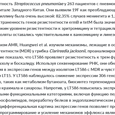
нтность
Streptococcus pneumoniae
у 263 пациентов с пневм
питале Западного Китая. Они выявили 19F как преобладающ
иллину была очень высокой: 82,35% случаев менингита и 1
траненность генов резистентности ermB и tetM была значи
оким уровнем резистентности к эритромицину и тетрацикл
золяты оставались чувствительными к ванкомицину и линез
зм AMR, Huangwei et al. изучили механизмы, лежащие в 
тентности (MDR) у грибка
Clarireedia jacksonii
, проанализиро
ие показало, что LT586 проявляет резистентность к трем ф
азолу и боскалиду. Используя секвенирование РНК, они об
ия в экспрессии генов между изолятом LT586 с MDR и чувс
 LT15. У LT586 наблюдалось снижение экспрессии 306 гено
, таких как метаболизм бутаноата, биосинтез терпеноидно
 крахмала и сахарозы. Напротив, у LT586 повысилась экспр
ными функциональными категориями, включая функцию пе
осфолипидов, переработку белков в эндоплазматическом 
 дифференциальная картина экспрессии генов позволяет пр
программирование и усиление механизмов эффлюкса явля