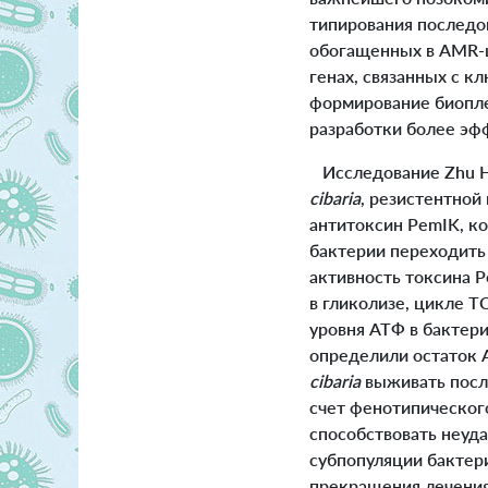
типирования последов
обогащенных в AMR-
генах, связанных с 
формирование биопле
разработки более эф
Исследование Zhu H.
cibaria
, резистентной
антитоксин PemIK, к
бактерии переходить
активность токсина
в гликолизе, цикле 
уровня АТФ в бактер
определили остаток A
cibaria
выживать посл
счет фенотипическог
способствовать неуд
субпопуляции бактери
прекращения лечения