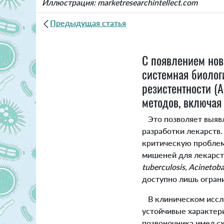
Иллюстрация: marketresearchintellect.com
Предыдущая статья
С появлением нов
системная биолог
резистентности (
методов, включая
Это позволяет выявл
разработки лекарств
критическую проблем
мишеней для лекарст
tuberculosis, Acinetob
доступно лишь огран
В клиническом иссл
устойчивые характер
позвоночника имел с