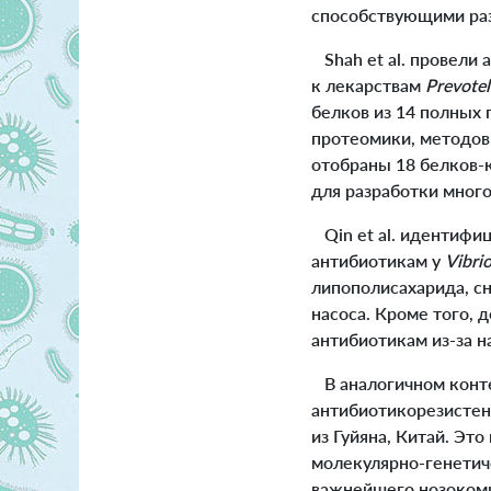
способствующими раз
Shah et al. провели 
к лекарствам
Prevotel
белков из 14 полных
протеомики, методов
отобраны 18 белков-
для разработки мног
Qin et al. идентифиц
антибиотикам у
Vibri
липополисахарида, с
насоса. Кроме того,
антибиотикам из-за н
В аналогичном контек
антибиотикорезисте
из Гуйяна, Китай. Э
молекулярно-генетич
важнейшего нозокоми