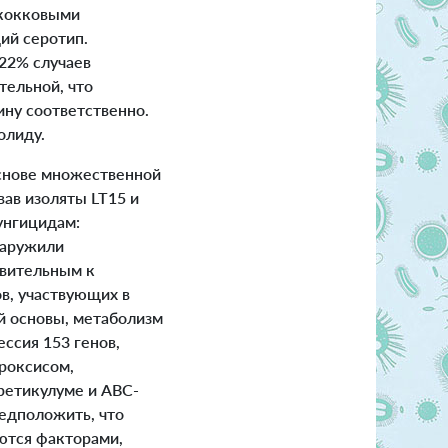
ококковыми
ий серотип.
,22% случаев
тельной, что
ину соответственно.
олиду.
основе множественной
вав изоляты LT15 и
унгицидам:
наружили
твительным к
в, участвующих в
й основы, метаболизм
ессия 153 генов,
роксисом,
ретикулуме и АВС-
едположить, что
ются факторами,