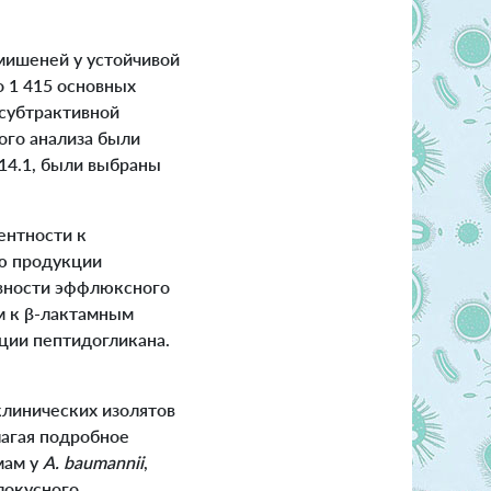
-мишеней у устойчивой
о 1 415 основных
субтрактивной
ого анализа были
14.1, были выбраны
ентности к
ию продукции
вности эффлюксного
м к β-лактамным
ции пептидогликана.
клинических изолятов
лагая подробное
мам у
A. baumannii
,
локусного