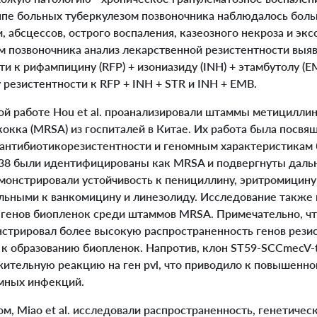
уппе больных туберкулезом позвоночника наблюдалось бол
, абсцессов, острого воспаления, казеозного некроза и экс
м позвоночника анализ лекарственной резистентности выя
ти к рифампицину (RFP) + изониазиду (INH) + этамбутолу (E
 резистентности к RFP + INH + STR и INH + EMB.
й работе Hou et al. проанализировали штаммы метициллин
окка (MRSA) из госпиталей в Китае. Их работа была посвя
 антибиотикорезистентности и геномным характеристикам 
38 были идентифицированы как MRSA и подвергнуты дальн
нстрировали устойчивость к пенициллину, эритромицину 
ельными к ванкомицину и линезолиду. Исследование также
 генов биопленок среди штаммов MRSA. Примечательно, чт
стрировал более высокую распространенность генов резис
 к образованию биопленок. Напротив, клон ST59-SCCmecV-
ительную реакцию на ген pvl, что приводило к повышенно
емных инфекций.
 Miao et al. исследовали распространенность, генетическ