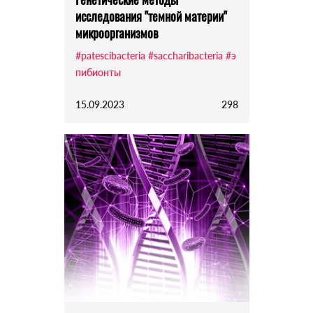
исследования "темной материи"
микроорганизмов
#patescibacteria
#saccharibacteria
#э
пибионты
15.09.2023
298