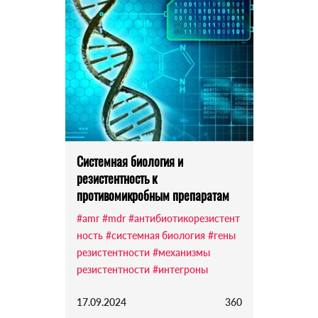
Системная биология и
резистентность к
противомикробным препаратам
#amr
#mdr
#антибиотикорезистент
ность
#системная биология
#гены
резистентности
#механизмы
резистентности
#интегроны
17.09.2024
360