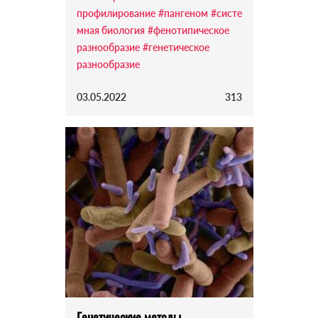
профилирование
#пангеном
#систе
мная биология
#фенотипическое
разнообразие
#генетическое
разнообразие
03.05.2022
313
Генетические методы