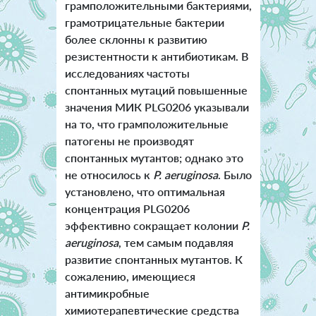
грамположительными бактериями,
грамотрицательные бактерии
более склонны к развитию
резистентности к антибиотикам. В
исследованиях частоты
спонтанных мутаций повышенные
значения МИК PLG0206 указывали
на то, что грамположительные
патогены не производят
спонтанных мутантов; однако это
не относилось к
P. aeruginosa
. Было
установлено, что оптимальная
концентрация PLG0206
эффективно сокращает колонии
P.
aeruginosa
, тем самым подавляя
развитие спонтанных мутантов. К
сожалению, имеющиеся
антимикробные
химиотерапевтические средства