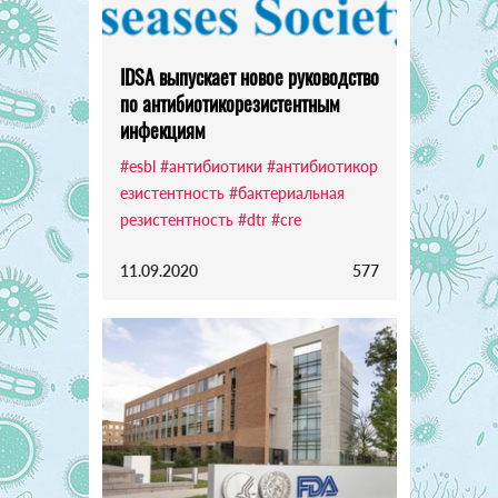
IDSA выпускает новое руководство
по антибиотикорезистентным
инфекциям
#esbl
#антибиотики
#антибиотикор
езистентность
#бактериальная
резистентность
#dtr
#cre
11.09.2020
577