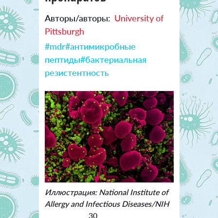
Авторы/авторы:
University of
Pittsburgh
#mdr
#антимикробные
пептиды
#бактериальная
резистентность
Иллюстрация: National Institute of
Allergy and Infectious Diseases/NIH
30