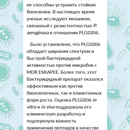
не способны устранить стойкие
биопленки. В настоящее время
ученые исследуют механизм,
связанный с резистентностью
P.
aeruginosa
в отношении PLG0206.
Было установлено, что PLG0206
обладает широким спектром и
быстрой бактерицидной
активностью против микробов с
MDR ESKAPEE. Более того, этот
бактерицидный препарат оказался
эффективным как против
биопленочных, так и планктонных
форм роста. Оценка PLG0206
in
vitro
и
in vivo
поддержала его
клиническую разработку и
подчеркнула важность
применения пептидов в качестве