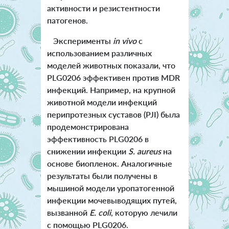
активности и резистентности
патогенов.
Эксперименты
in vivo
с
использованием различных
моделей животных показали, что
PLG0206 эффективен против MDR
инфекций. Например, на крупной
животной модели инфекций
перипротезных суставов (PJI) была
продемонстрирована
эффективность PLG0206 в
снижении инфекции
S. aureus
на
основе биопленок. Аналогичные
результаты были получены в
мышиной модели уропатогенной
инфекции мочевыводящих путей,
вызванной
E. coli
, которую лечили
с помощью PLG0206.