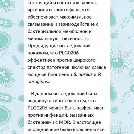
состоящий из остатков валина,
аргинина и триптофана, что
обеспечивает максимальное
связывание и взаимодействие с
бактериальной мембраной и
минимальную токсичность.
Предыдущие исследования
показали, что PLG0206
эффективен против широкого
спектра патогенов, включая самые
мощные биопленки
S. aureus
и
P.
aeruginosa
.
В данном исследовании была
выдвинута гипотеза о том, что
PLG0206 может быть эффективен
против инфекций, вызванных
бактериями с MDR. В настоящее
исследование были включены все