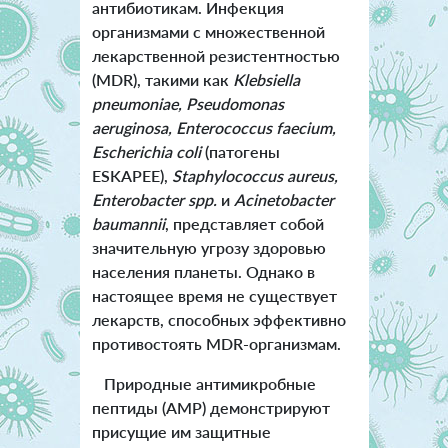
антибиотикам. Инфекция
организмами с множественной
лекарственной резистентностью
(MDR), такими как
Klebsiella
pneumoniae, Pseudomonas
aeruginosa, Enterococcus faecium,
Escherichia coli
(патогены
ESKAPEE),
Staphylococcus aureus,
Enterobacter spp.
и
Acinetobacter
baumannii
, представляет собой
значительную угрозу здоровью
населения планеты. Однако в
настоящее время не существует
лекарств, способных эффективно
противостоять МDR-организмам.
Природные антимикробные
пептиды (AMP) демонстрируют
присущие им защитные