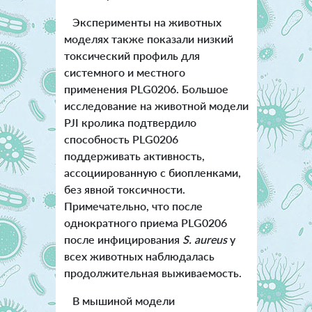
Эксперименты на животных
моделях также показали низкий
токсический профиль для
системного и местного
применения PLG0206. Большое
исследование на животной модели
PJI кролика подтвердило
способность PLG0206
поддерживать активность,
ассоциированную с биопленками,
без явной токсичности.
Примечательно, что после
однократного приема PLG0206
после инфицирования
S. aureus
у
всех животных наблюдалась
продолжительная выживаемость.
В мышиной модели