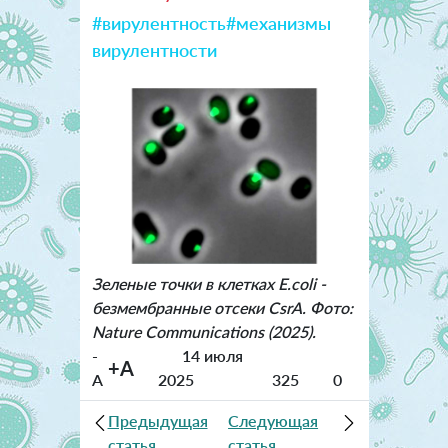
#вирулентность
#механизмы
вирулентности
Зеленые точки в клетках E.coli -
безмембранные отсеки CsrA. Фото:
Nature Communications (2025).
-
14 июля
+A
A
2025
325
0
Предыдущая
Следующая
статья
статья