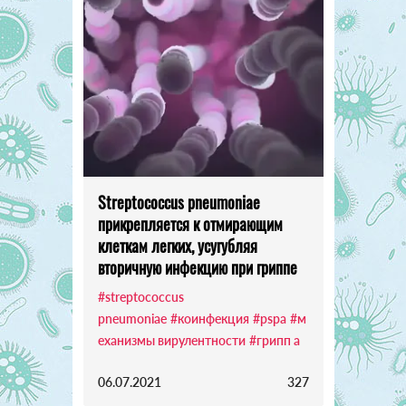
Streptococcus pneumoniae
прикрепляется к отмирающим
клеткам легких, усугубляя
вторичную инфекцию при гриппе
#streptococcus
pneumoniae
#коинфекция
#pspa
#м
еханизмы вирулентности
#грипп а
06.07.2021
327