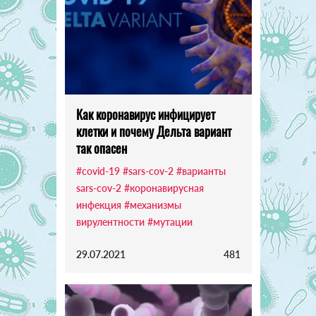
Как коронавирус инфицирует
клетки и почему Дельта вариант
так опасен
#covid-19
#sars-cov-2
#варианты
sars-cov-2
#коронавирусная
инфекция
#механизмы
вирулентности
#мутации
29.07.2021
481