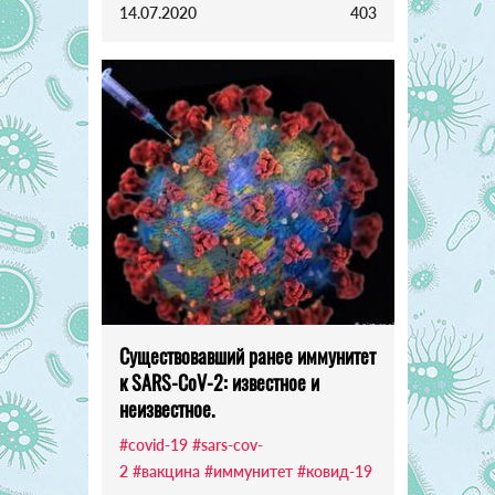
14.07.2020
403
Существовавший ранее иммунитет
к SARS-CoV-2: известное и
неизвестное.
#covid-19
#sars-cov-
2
#вакцина
#иммунитет
#ковид-19