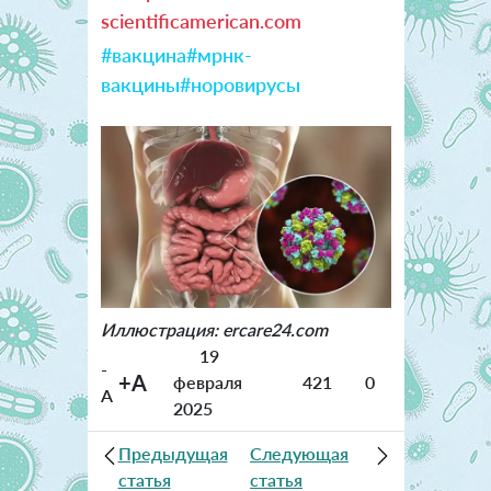
scientificamerican.com
#вакцина
#мрнк-
вакцины
#норовирусы
Иллюстрация: ercare24.com
19
-
+A
февраля
421
0
A
2025
Предыдущая
Следующая
статья
статья