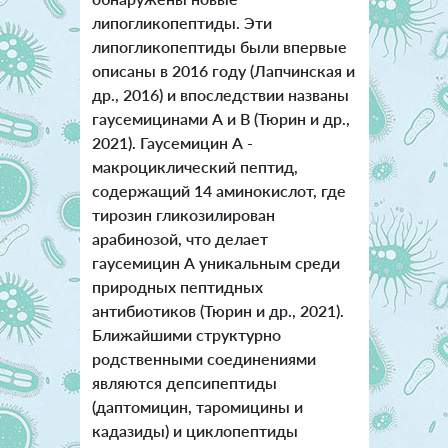
липогликопептиды. Эти
липогликопептиды были впервые
описаны в 2016 году (Лапчинская и
др., 2016) и впоследствии названы
гаусемицинами А и В (Тюрин и др.,
2021). Гаусемицин А -
макроциклический пептид,
содержащий 14 аминокислот, где
тирозин гликозилирован
арабинозой, что делает
гаусемицин А уникальным среди
природных пептидных
антибиотиков (Тюрин и др., 2021).
Ближайшими структурно
родственными соединениями
являются депсипептиды
(даптомицин, таромицины и
кадазиды) и циклопептиды