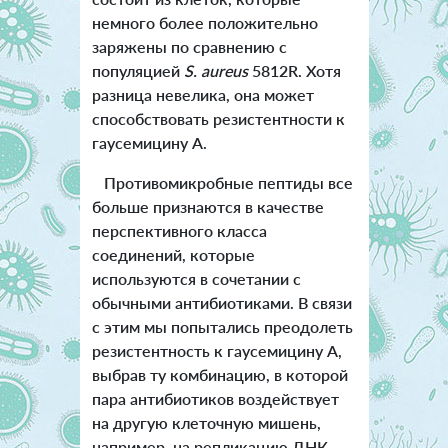
немного более положительно
заряжены по сравнению с
популяцией
S. aureu
s
5812R. Хотя
разница невелика, она может
способствовать резистентности к
гаусемицину А.
Противомикробные пептиды все
больше признаются в качестве
перспективного класса
соединений, которые
используются в сочетании с
обычными антибиотиками. В связи
с этим мы попытались преодолеть
резистентность к гаусемицину А,
выбрав ту комбинацию, в которой
пара антибиотиков воздействует
на другую клеточную мишень,
например, на репликацию ДНК