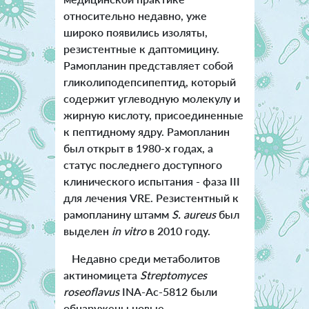
относительно недавно, уже
широко появились изоляты,
резистентные к даптомицину.
Рамопланин представляет собой
гликолиподепсипептид, который
содержит углеводную молекулу и
жирную кислоту, присоединенные
к пептидному ядру. Рамопланин
был открыт в 1980-х годах, а
статус последнего доступного
клинического испытания - фаза III
для лечения VRE. Резистентный к
рамопланину штамм
S. aureus
был
выделен
in vitro
в 2010 году.
Недавно среди метаболитов
актиномицета
Streptomyces
roseoflavus
INA-Ac-5812 были
обнаружены новые