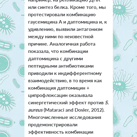
или синтез белка. Кроме того, мы
протестировали комбинацию
гаусемицина А и даптомицина и, к
удивлению, выявили антагонизм
между ними по неизвестной
причине. Аналогичная работа
показала, что комбинации
даптомицина с другими
пептидными антибиотиками
приводили к индифферентному
взаимодействию, в то время как
комбинация даптомицин +
ципрофлоксацин оказывала
синергетический эффект против
S.
aureus
(Mataraci and Dosler, 2012).
Многочисленные исследования
продемонстрировали
эффективность комбинации