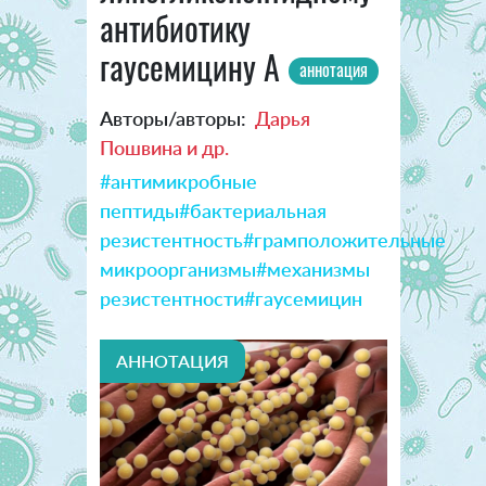
антибиотику
гаусемицину А
аннотация
Авторы/авторы:
Дарья
Пошвина и др.
#антимикробные
пептиды
#бактериальная
резистентность
#грамположительные
микроорганизмы
#механизмы
резистентности
#гаусемицин
АННОТАЦИЯ