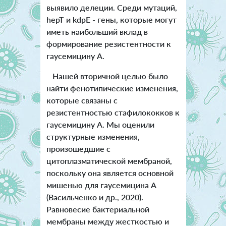
выявило делеции. Среди мутаций,
hepT и kdpE - гены, которые могут
иметь наибольший вклад в
формирование резистентности к
гаусемицину А.
Нашей вторичной целью было
найти фенотипические изменения,
которые связаны с
резистентностью стафилококков к
гаусемицину А. Мы оценили
структурные изменения,
произошедшие с
цитоплазматической мембраной,
поскольку она является основной
мишенью для гаусемицина А
(Васильченко и др., 2020).
Равновесие бактериальной
мембраны между жесткостью и