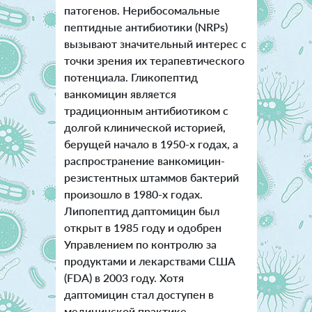
патогенов. Нерибосомальные
пептидные антибиотики (NRPs)
вызывают значительный интерес с
точки зрения их терапевтического
потенциала. Гликопептид
ванкомицин является
традиционным антибиотиком с
долгой клинической историей,
берущей начало в 1950-х годах, а
распространение ванкомицин-
резистентных штаммов бактерий
произошло в 1980-х годах.
Липопептид даптомицин был
открыт в 1985 году и одобрен
Управлением по контролю за
продуктами и лекарствами США
(FDA) в 2003 году. Хотя
даптомицин стал доступен в
медицинской практике