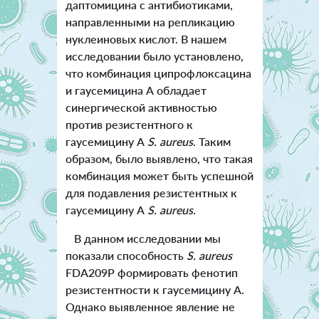
даптомицина с антибиотиками,
направленными на репликацию
нуклеиновых кислот. В нашем
исследовании было установлено,
что комбинация ципрофлоксацина
и гаусемицина А обладает
синергической активностью
против резистентного к
гаусемицину А
S. aureus
. Таким
образом, было выявлено, что такая
комбинация может быть успешной
для подавления резистентных к
гаусемицину А
S. aureus
.
В данном исследовании мы
показали способность
S. aureus
FDA209P формировать фенотип
резистентности к гаусемицину А.
Однако выявленное явление не