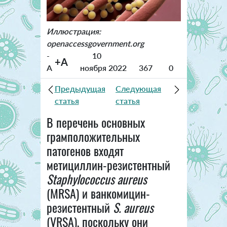
Иллюстрация:
openaccessgovernment.org
-
10
+A
A
ноября 2022
367
0
Предыдущая
Следующая
статья
статья
В перечень основных
грамположительных
патогенов входят
метициллин-резистентный
Staphylococcus aureus
(MRSA) и ванкомицин-
резистентный
S. aureus
(VRSA), поскольку они