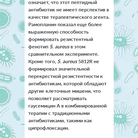
означает, что этот пептидный
антибиотик не имеет перспектив в
качестве терапевтического агента.
Рамопланин показал еще более
выраженную способность
формировать резистентный
фенотип
S. aureus
в этом
сравнительном эксперименте.
Кроме того,
S. aureus
5812R не
формировал значительной
перекрестной резистентности к
антибиотикам, которой обладают
другие клеточные мишени, что
позволяет рассматривать
гаусемицин А в комбинированной
терапии с традиционными
антибиотиками, такими как
ципрофлоксацин.