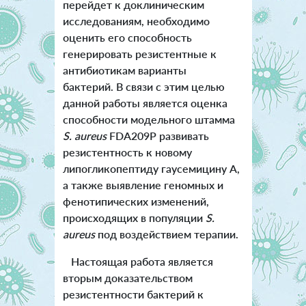
перейдет к доклиническим
исследованиям, необходимо
оценить его способность
генерировать резистентные к
антибиотикам варианты
бактерий. В связи с этим целью
данной работы является оценка
способности модельного штамма
S. aureus
FDA209P развивать
резистентность к новому
липогликопептиду гаусемицину А,
а также выявление геномных и
фенотипических изменений,
происходящих в популяции
S.
aureus
под воздействием терапии.
Настоящая работа является
вторым доказательством
резистентности бактерий к