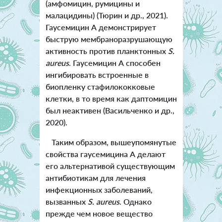
(амфомицин, румицины и
малацидины) (Тюрин и др., 2021).
Гаусемицин А демонстрирует
быструю мембраноразрушающую
активность против планктонных
S.
aureus
. Гаусемицин А способен
ингибировать встроенные в
биопленку стафилококковые
клетки, в то время как даптомицин
был неактивен (Васильченко и др.,
2020).
Таким образом, вышеупомянутые
свойства гаусемицина А делают
его альтернативой существующим
антибиотикам для лечения
инфекционных заболеваний,
вызванных
S. aureus
. Однако
прежде чем новое вещество