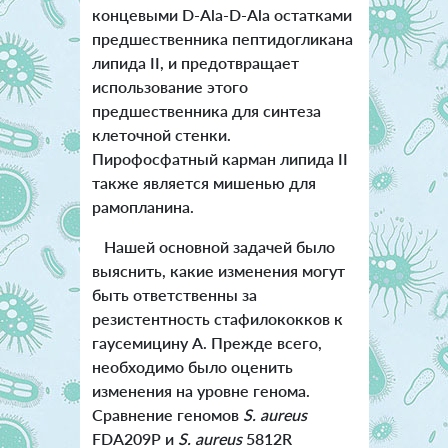
концевыми D-Ala-D-Ala остатками
предшественника пептидогликана
липида II, и предотвращает
использование этого
предшественника для синтеза
клеточной стенки.
Пирофосфатный карман липида II
также является мишенью для
рамопланина.
Нашей основной задачей было
выяснить, какие изменения могут
быть ответственны за
резистентность стафилококков к
гаусемицину А. Прежде всего,
необходимо было оценить
изменения на уровне генома.
Сравнение геномов
S. aureus
FDA209P и
S. aureus
5812R