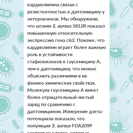
кардиолипина связан с
резистентностью к даптомицину у
энтерококков. Мы обнаружили,
что штамм
S. aureus
5812R показал
повышенную относительную
экспрессию гена cls2. Похоже, что
кардиолипин играет более важную
роль в устойчивости
стафилококков к гаусемицину А,
чем к даптомицину, что можно
объяснить различиями в их
физико-химических свойствах.
Молекула гаусемицина А имеет
более отрицательный чистый
заряд по сравнению с
даптомицином. Измерение дзета-
потенциала показало, что
популяция
S. aureus
FDA209P
состоит из клеток, которые