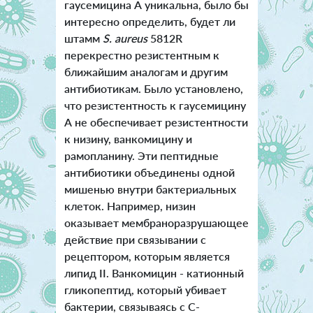
гаусемицина А уникальна, было бы
интересно определить, будет ли
штамм
S. aureus
5812R
перекрестно резистентным к
ближайшим аналогам и другим
антибиотикам. Было установлено,
что резистентность к гаусемицину
А не обеспечивает резистентности
к низину, ванкомицину и
рамопланину. Эти пептидные
антибиотики объединены одной
мишенью внутри бактериальных
клеток. Например, низин
оказывает мембраноразрушающее
действие при связывании с
рецептором, которым является
липид II. Ванкомицин - катионный
гликопептид, который убивает
бактерии, связываясь с С-