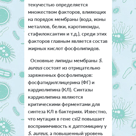
текучестью определяется
множеством факторов, влияющих
на порядок мембраны (вода, ионы
металлов, белки, каротиноиды,
стафилоксантин и т.д.), среди этих
факторов главным является состав
жирных кислот фосфолипидов.
Основные липиды мембраны
S.
aureus
состоят из отрицательно
заряженных фосфолипидов:
фосфатидилглицерина (ФГ) и
кардиолипина (КЛ). Синтазы
кардиолипина являются
критическими ферментами для
синтеза КЛ в бактериях. Известно,
что мутация в гене csl2 повышает
восприимчивость к даптомицину у
S. aureus
, а повышенный уровень