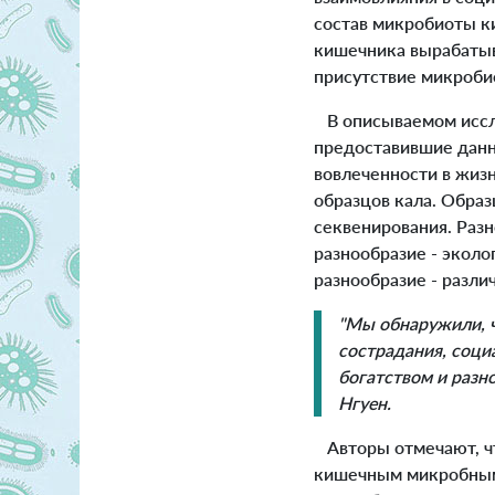
состав микробиоты к
кишечника вырабатыв
присутствие микроби
В описываемом исслед
предоставившие данн
вовлеченности в жиз
образцов кала. Обра
секвенирования. Раз
разнообразие - эколо
разнообразие - разл
"Мы обнаружили, ч
сострадания, соц
богатством и разн
Нгуен.
Авторы отмечают, чт
кишечным микробным 