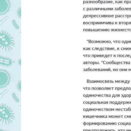
разнообразие, как пр
с различными заболе
депрессивное расстр
восприимчива к втор
повышению жизнестой
"Возможно, что один
как следствие, к сни
что приведет к посл
авторы.
"Сообщества 
заболеваний, но они 
Взаимосвязь между о
что позволяет предп
одиночества для здор
социальная поддержка
одиночеством нестаб
кишечника может смя
формированию социал
предположить, что м