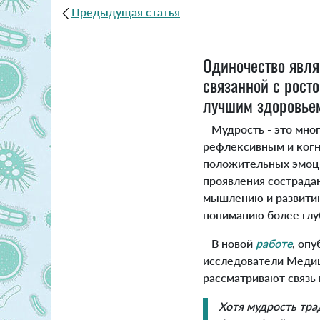
Предыдущая статья
Одиночество явля
связанной с рост
лучшим здоровьем
Мудрость - это мног
рефлексивным и когн
положительных эмоци
проявления сострада
мышлению и развитию
пониманию более глу
В новой
работе
, опу
исследователи Медиц
рассматривают связь
Хотя мудрость тра