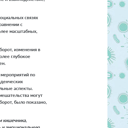
социальных связях
равнении с
олее масштабных,
орот, изменения в
олее глубокое
ен.
 мероприятий по
еденческих
льные аспекты.
мешательства могут
борот, было показано,
м кишечника,
ь и эмоциональную