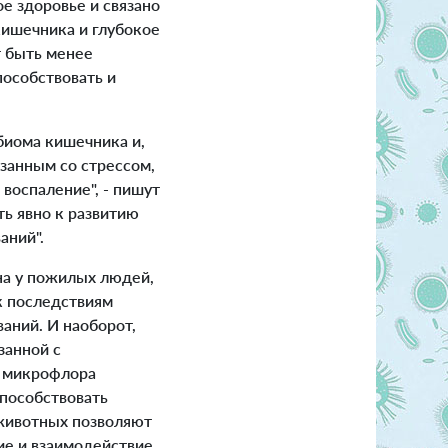
е здоровье и связано
кишечника и глубокое
 быть менее
особствовать и
биома кишечника и,
занным со стрессом,
воспаление", - пишут
ь явно к развитию
аний".
а у пожилых людей,
к последствиям
ваний.
И наоборот,
занной с
я микрофлора
способствовать
 животных позволяют
е и взаимодействие,