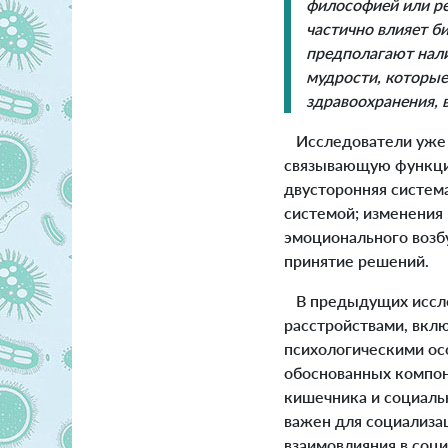
философией или ре
частично влияет б
предполагают нали
мудрости, которые
здравоохранения, 
Исследователи уже 
связывающую функции
двусторонняя систем
системой; изменения 
эмоционального возб
принятие решений.
В предыдущих иссле
расстройствами, вкл
психологическими ос
обоснованных компон
кишечника и социаль
важен для социализа
взаимовлияния в соц