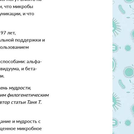
и, что микробы
никации, и что
97 лет,
альной поддержки и
пользованием
способами: альфа-
видуума, и бета-
и.
ень мудрости,
шим филогенетическим
тор статьи Таня Т.
ание и мудрость с
ащенное микробное