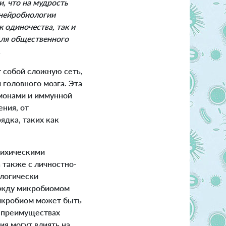
, что на мудрость
 нейробиологии
 одиночества, так и
для общественного
.
т собой сложную сеть,
головного мозга. Эта
рмонами и иммунной
ния, от
ядка, таких как
сихическими
 также с личностно-
ологически
между микробиомом
микробиом может быть
о преимуществах
я могут влиять на