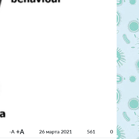
+A
-A
26 марта 2021
561
0