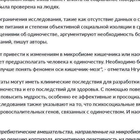
 была проверена на людях.
раничения исследования, такие как отсутствие данных о 
е питания и степени объективной социальной изоляции в с
ениями об одиночестве, аргументируют необходимость б
аний, пишут авторы.
привести к изменениям в микробиоме кишечника или наоб
т предрасполагать человека к одиночеству. Необходимо б
лучше понять феномен оси кишечник-мозг", - отметила Нгу
ты могут иметь клинические последствия для разработки
ночества и его последствий для здоровья. С помощью пов
повысить мудрость, особенно ее аффективные и просоциа
ледования также указывают на то, что психосоциальные в
ровоспалительных генов, связанных с одиночеством. И нао
пребиотические вмешательства, направленные на микробио
ю реакцию кортизола, когнитивную реактивность на печал