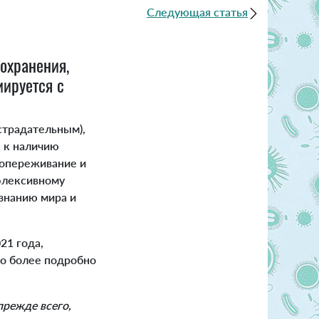
Следующая статья
охранения,
иируется с
страдательным),
 к наличию
сопереживание и
флексивному
знанию мира и
021 года,
о более подробно
прежде всего,