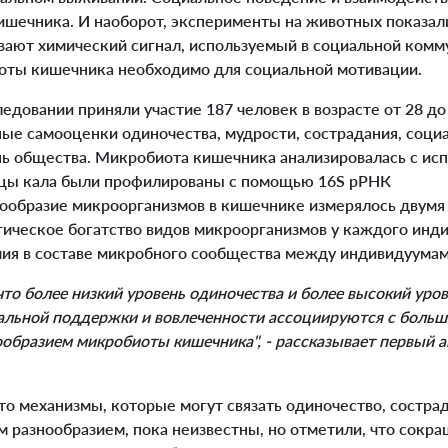
ишечника. И наоборот, эксперименты на животных показал
ают химический сигнал, используемый в социальной комму
оты кишечника необходимо для социальной мотивации.
овании приняли участие 187 человек в возрасте от 28 до 
ые самооценки одиночества, мудрости, сострадания, соци
нь общества. Микробиота кишечника анализировалась с ис
зцы кала были профилированы с помощью 16S рРНК
нообразие микроорганизмов в кишечнике измерялось двумя 
гическое богатство видов микроорганизмов у каждого инди
ичия в составе микробного сообщества между индивидуумам
то более низкий уровень одиночества и более высокий уров
иальной поддержки и вовлеченности ассоциируются с боль
ообразием микробиоты кишечника", - рассказывает первый ав
о механизмы, которые могут связать одиночество, сострад
разнообразием, пока неизвестны, но отметили, что сокр