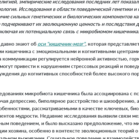
лигией, эмпирические исследования последних лет показали
иология. Исследования в области поведенческой генетики и
чие сильных генетических и биологических компонентов как
 подчеркивают их эволюционную ценность и последствия 
включая их потенциальную связь с микробиомом кишечника
давно знают об
оси "кишечник-мозг"
, которая представляе
 кишечника с эмоциональными и когнитивными центрами 
а коммуникации регулируется нейронной активностью, го
могут привести к нарушениям стрессовых реакций и поведе
уждения до когнитивных способностей более высокого пор
дованиях микробиота кишечника была ассоциирована с п
ючая депрессию, биполярное расстройство и шизофрению, а
обенностями, рассматриваемыми в качестве ключевых, би
ентов мудрости. Недавние исследования выявили связи 
ным поведением, и было высказано предположение, что 
ции хозяина, особенно в контексте эволюционных теорий 
иальном выживании. Социальное поведение и взаимодействи