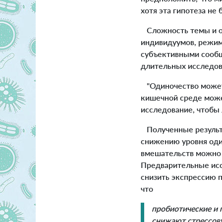
хотя эта гипотеза не
Сложность темы и ог
индивидуумов, режим
субъективными сообщ
длительных исследов
"Одиночество может 
кишечной среде може
исследование, чтобы 
Полученные результа
снижению уровня оди
вмешательств можно 
Предварительные исс
снизить экспрессию п
что
пробиотические и 
снижают стрессову