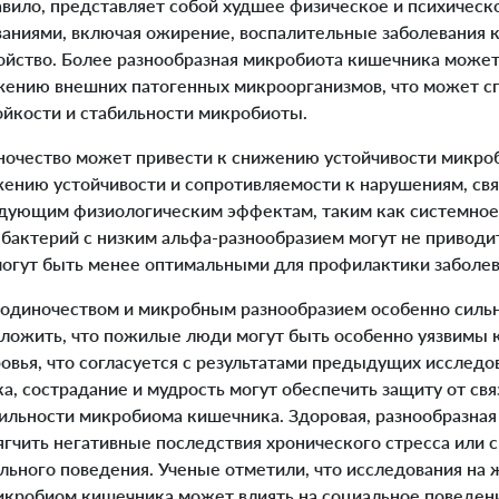
авило, представляет собой худшее физическое и психическо
ваниями, включая ожирение, воспалительные заболевания 
ойство.
Более разнообразная микробиота кишечника может
жению внешних патогенных микроорганизмов, что может сп
кости и стабильности микробиоты.
очество может привести к снижению устойчивости микро
жению устойчивости и сопротивляемости к нарушениям, свя
едующим физиологическим эффектам, таким как системное 
бактерий с низким альфа-разнообразием могут не приводит
могут быть менее оптимальными для профилактики заболев
диночеством и микробным разнообразием особенно сильн
оложить, что пожилые люди могут быть особенно уязвимы 
овья, что согласуется с результатами предыдущих исследо
, сострадание и мудрость могут обеспечить защиту от свя
ильности микробиома кишечника. Здоровая, разнообразна
гчить негативные последствия хронического стресса или 
ьного поведения. Ученые отметили, что исследования на
икробиом кишечника может влиять на социальное поведени