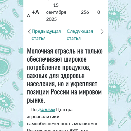
15
-
+A
сентября
256
0
A
2025
Предыдущая
Следующая
статья
статья
Молочная отрасль не только
обеспечивает широкое
потребление продуктов,
важных для здоровья
населения, но и укрепляет
позиции России на мировом
рынке.
По
данным
Центра
агроаналитики
самообеспеченность молоком в
России превышает 88%, что