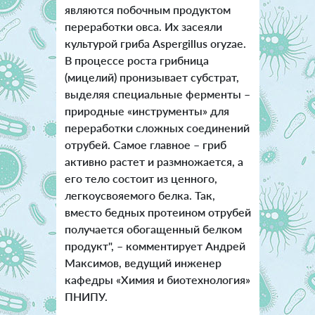
являются побочным продуктом
переработки овса. Их засеяли
культурой гриба Aspergillus oryzae.
В процессе роста грибница
(мицелий) пронизывает субстрат,
выделяя специальные ферменты –
природные «инструменты» для
переработки сложных соединений
отрубей. Самое главное – гриб
активно растет и размножается, а
его тело состоит из ценного,
легкоусвояемого белка. Так,
вместо бедных протеином отрубей
получается обогащенный белком
продукт", – комментирует Андрей
Максимов, ведущий инженер
кафедры «Химия и биотехнология»
ПНИПУ.