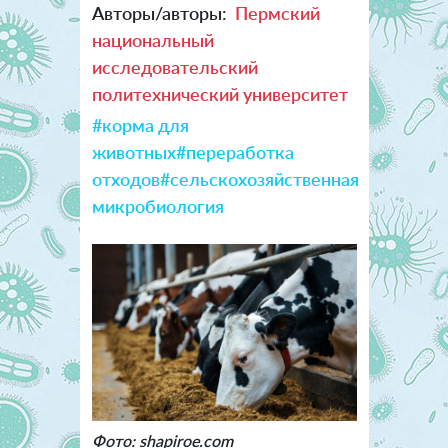
Авторы/авторы:
Пермский
национальный
исследовательский
политехнический университет
#корма для
животных
#переработка
отходов
#сельскохозяйственная
микробиология
Фото: shapiroe.com