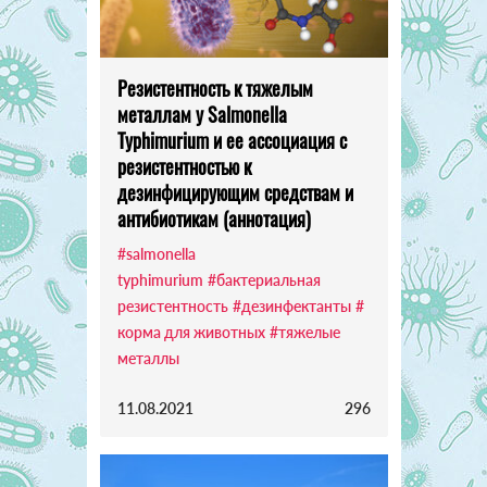
Резистентность к тяжелым
металлам у Salmonella
Typhimurium и ее ассоциация с
резистентностью к
дезинфицирующим средствам и
антибиотикам (аннотация)
#salmonella
typhimurium
#бактериальная
резистентность
#дезинфектанты
#
корма для животных
#тяжелые
металлы
11.08.2021
296