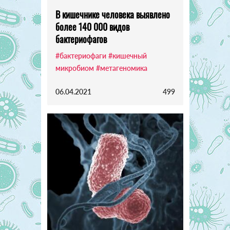
В кишечнике человека выявлено
более 140 000 видов
бактериофагов
#бактериофаги
#кишечный
микробиом
#метагеномика
06.04.2021
499