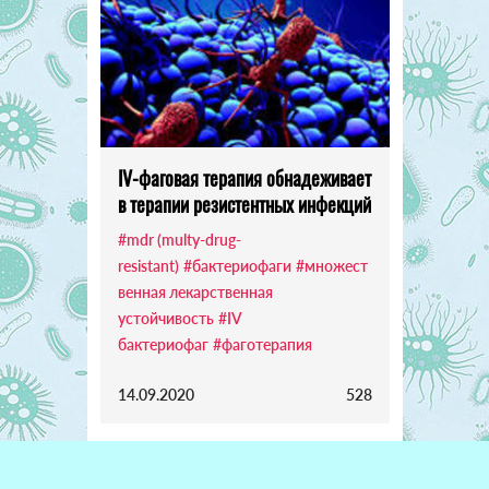
IV-фаговая терапия обнадеживает
в терапии резистентных инфекций
#mdr (multy-drug-
resistant)
#бактериофаги
#множест
венная лекарственная
устойчивость
#IV
бактериофаг
#фаготерапия
14.09.2020
528