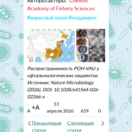
Авторы/авторы:
Chinese
Academy of Fishery Sciences
#вирусный увеит
#нодавирус
Распространенность POH-VAU у
офтальмологических пациентов.
Источник: Nature Microbiology
(2026). DOI: 10.1038/s41564-026-
02266-x
-
13
+A
A
апреля 2026
659
0
Предыдущая
Следующая
статья
статья