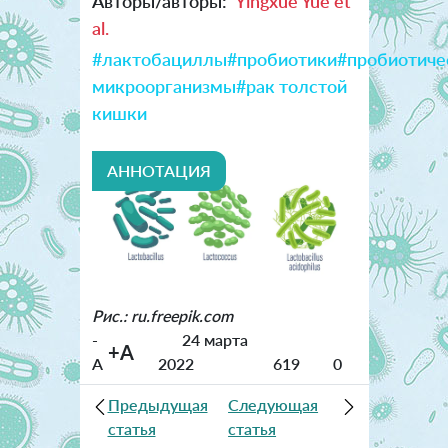
Авторы/авторы:
Yingxue Yue et
al.
#лактобациллы
#пробиотики
#пробиотиче
микроорганизмы
#рак толстой
кишки
АННОТАЦИЯ
Рис.: ru.freepik.com
-
24 марта
+A
A
2022
619
0
Предыдущая
Следующая
статья
статья