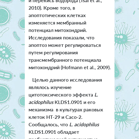
и перекись водорода (Tsai et al.,
2010). Кроме того, в
апоптотических клетках
изменяется мембранный
потенциал митохондрий.
Исследования показали, что
апоптоз может регулироваться
путем регулирования
трансмембранного потенциала
митохондрий (Hofmann et al., 2009).
Целью данного исследования
являлось изучение
цитотоксического эффекта
L.
acidophilus
KLDS1.0901 и его
механизма в культурах раковых
клеток HT-29 и Caco-2.
Сообщалось, что
L. acidophilus
KLDS1.0901 обладает