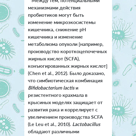
Между тем, потенциальными
механизмами действия
пробиотиков могут быть
изменение микроэкосистемы
кишечника, снижение рН
кишечника и изменение
метаболизма опухоли [например,
производство короткоцепочечных
жирных кислот (SCFA),
конъюгированных жирных кислот]
(Chen et al., 2012). Было доказано,
что симбиотическая комбинация
Bifidobacterium lacti
s
и
резистентного крахмала в
крысиных моделях защищает от
развития рака и коррелирует с
увеличением производства SCFA
(Le Leu et al., 2010).
Lactobacillus
обладают различными