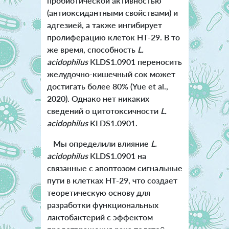
пробиотической активностью
(антиоксидантными свойствами) и
адгезией, а также ингибирует
пролиферацию клеток HT-29. В то
же время, способность
L.
acidophilus
KLDS1.0901 переносить
желудочно-кишечный сок может
достигать более 80% (Yue et al.,
2020). Однако нет никаких
сведений о цитотоксичности
L.
acidophilus
KLDS1.0901.
Мы определили влияние
L.
acidophilus
KLDS1.0901 на
связанные с апоптозом сигнальные
пути в клетках HT-29, что создает
теоретическую основу для
разработки функциональных
лактобактерий с эффектом