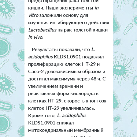
предотвращения рака толстой
кишки. Наши эксперименты
in
vitro
заложили основу для
изучения ингибирующего действия
Lactobacillus
на рак толстой кишки
in vivo
.
Результаты показали, что
L.
acidophilus
KLDS1.0901 подавлял
пролиферацию клеток HT-29 и
Caco-2 дозозависимым образом и
достигал максимума через 48 ч. С
увеличением времени и
реактивных форм кислорода в
клетках HT-29, скорость апоптоза
клеток HT-29 увеличивалась.
Кроме того,
L. acidophilus
KLDS1.0901 снижал
митохондриальный мембранный