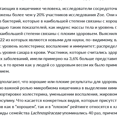
тающих в кишечнике человека, исследователи сосредоточи
жены более чем у 20% участников исследования Zoe. Они и
в бактерий, которые в наибольшей степени связаны с хор
ью таких показателей, как индекс массы тела и уровень гл
наибольшей степени связаны с плохим здоровьем. Выяснило
 22 из которых являются новыми для науки, по–видимому, 
 уровень холестерина; воспаление и иммунитет; распреде
ь уровня сахара в крови. Участники, которые считались здо
х заболеваний, имели примерно на 3,6% больше представит
, в то время как у людей со здоровым весом их было прим
нием.
олагают, что хорошие или плохие результаты для здоровь
о важной ролью микробиома кишечника в выделении хими
портировке холестерина, уменьшении воспаления, жировом
нсулину. Что касается конкретных видов, которые присутст
 как в “хорошем”, так и в “плохом” рейтинге относятся к 
 виды семейства
Lachnospiraceae
упоминались 40 раз, причем 