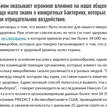
ом оказывает огромное влияние на наше общее
еще мало знаем о конкретных бактериях, которые
и отрицательное воздействие.
говоры о том, что может быть полезно для нашего микроб
здоровья. Рри этом не совсем ясно, из чего состоит здоро
е
исследование
, в котором приняли участие более 34 000 че
микробов, которые достоверно сигнализируют о том, что у
 иммунитет и здоровый уровень холестерина.
ания в основном касались видового разнообразия, однак
ва взаимодействующих организмов, которые влияют на о
скольку микробиомы сильно различаются у разных людей. “
 между пищей, которую мы едим, составом нашего кишечн
 здоровье. Единственный способ попытаться выявить эти св
ыборку”, - говорит руководитель исследования Николо Се
ата и его коллеги проанализировали данные более чем 34 5
рограмме PREDICT в Великобритании и США, проводимой к
ома, и сверили результаты с данными 25 других групп из 