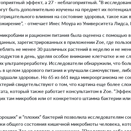
гоприятный эффект, а 27 - неблагоприятный. “В исследова
огут быть дополнительно изучены на предмет их потенциа
трицательного влияния на состояние здоровья, такое как 
ожирение”, - отмечает Инес Моура из Университета Лидса,
икробами и рационом питания была оценена с помощью в
данных, зарегистрированных в приложении Zoe, где пользо
еблять не менее 30 различных растений в неделю и не мен
одуктов в день, уделяя особое внимание клетчатке и не 
х ультрапереработку. Исследователи обнаружили, что бо
 в целом здорового питания и улучшали самочувствие, либ
удшали здоровье. Но 65 из 661 вида микроорганизма не со
ктерий свидетельствуют о том, что картина еще более слож
егата, который также работает консультантом в Zoe. “Эффе
их там микробов или от конкретного штамма бактерии или
роших” и “плохих” бактерий позволила исследователям сос
нки общего состояния кишечной микробиоты человека, кот
х тестов Zoe на здоровье кишечника. “Представьте себе 