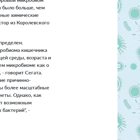
в было больше, чем
езные химические
ктор из Королевского
пределен.
икробиома кишечника
ей среды, возраста и
ем микробиоме как о
- говорит Сегата.
ние причинно-
мы более масштабные
неты. Однако, как
нет возможным
бактерий", -