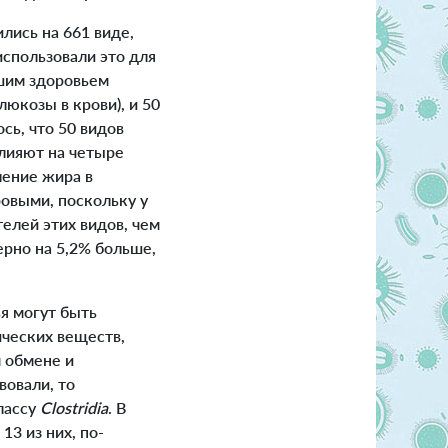
лись на 661 виде,
спользовали это для
ошим здоровьем
юкозы в крови), и 50
сь, что 50 видов
влияют на четыре
ление жира в
ровыми, поскольку у
елей этих видов, чем
ерно на 5,2% больше,
я могут быть
ческих веществ,
 обмене и
вовали, то
классу
Clostridia
. В
13 из них, по-