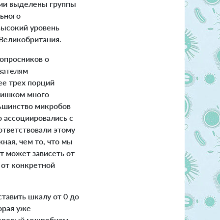
нии выделены группы
льного
высокий уровень
 Великобритания.
опросников о
вателям
ее трех порций
слишком много
льшинство микробов
о ассоциировались с
ответствовали этому
ная, чем то, что мы
кт может зависеть от
 от конкретной
тавить шкалу от 0 до
орая уже
здоровый микробиом