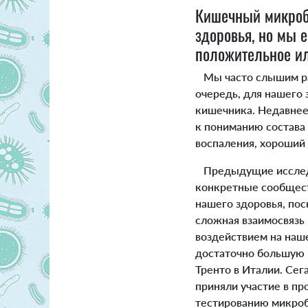
Кишечный микроби
здоровья, но мы 
положительное ил
Мы часто слышим раз
очередь, для нашего 
кишечника. Недавне
к пониманию состава 
воспаления, хороший
Предыдущие исследов
конкретные сообщест
нашего здоровья, по
сложная взаимосвязь
воздействием на наше
достаточно большую в
Тренто в Италии. Сег
приняли участие в п
тестированию микроби