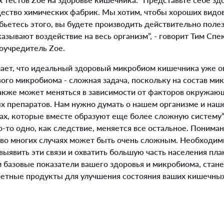
ество химических фабрик. Мы хотим, чтобы хороших видо
обьетесь этого, вы будете производить действительно пол
азывают воздействие на весь организм”, - говорит Тим Спе
оучредитель Zoe.
ает, что идеальный здоровый микробиом кишечника уже о
ого микробиома - сложная задача, поскольку на состав м
также может меняться в зависимости от факторов окружающ
х препаратов. Нам нужно думать о нашем организме и наш
х, которые вместе образуют еще более сложную систему”, 
о-то одно, как следствие, меняется все остальное. Понима
 во многих случаях может быть очень сложным. Необходи
выявить эти связи и охватить большую часть населения пла
 базовые показатели вашего здоровья и микробиома, ста
етные продукты для улучшения состояния ваших кишечных 