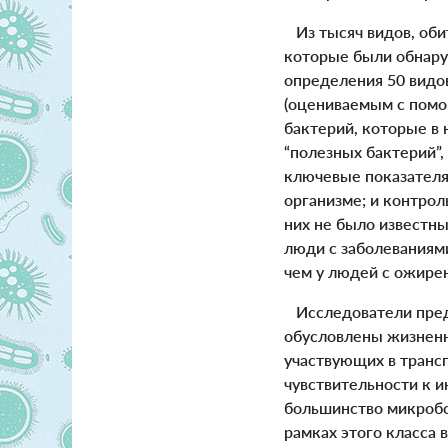
Из тысяч видов, оби
которые были обнару
определения 50 видо
(оцениваемым с помощ
бактерий, которые в 
“полезных бактерий”,
ключевые показателя:
организме; и контрол
них не было известны
люди с заболеваниями
чем у людей с ожире
Исследователи предп
обусловлены жизненн
участвующих в транс
чувствительности к и
большинство микробов
рамках этого класса