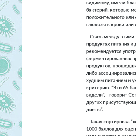
видимому, имели бла
бактерий, которые м
положительного или о
глюкозы в крови или 
Связь между этими м
продуктах питания и 
рекомендуется употр
ферментированных пр
продуктов, прошедши
либо ассоциировались
худшим питанием и ух
критерию. “Эти 65 ба
видели”, - говорит С
других присутствующ
диеты”.
Такая сортировка “хо
1000 баллов для оце
используется в рамка