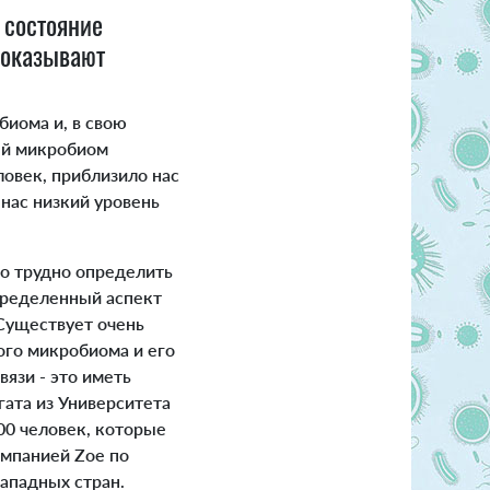
 состояние
 оказывают
иома и, в свою
вый микробиом
ловек, приблизило нас
 нас низкий уровень
о трудно определить
пределенный аспект
Существует очень
ого микробиома и его
язи - это иметь
гата из Университета
00 человек, которые
омпанией Zoe по
западных стран.