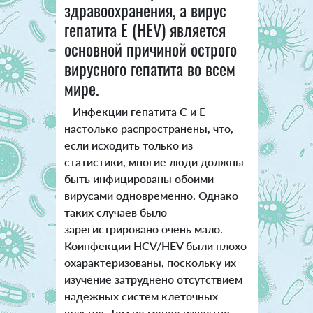
здравоохранения, а вирус
гепатита Е (HEV) является
основной причиной острого
вирусного гепатита во всем
мире.
Инфекции гепатита С и Е
настолько распространены, что,
если исходить только из
статистики, многие люди должны
быть инфицированы обоими
вирусами одновременно. Однако
таких случаев было
зарегистрировано очень мало.
Коинфекции HCV/HEV были плохо
охарактеризованы, поскольку их
изучение затруднено отсутствием
надежных систем клеточных
культур. Тем не менее известно,