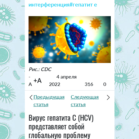
интерференция
#гепатит е
Рис.: CDC
-
4 апреля
+A
A
2022
316
0
Предыдущая
Следующая
статья
статья
Вирус гепатита С (HCV)
представляет собой
глобальную проблему