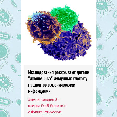
Исследования раскрывают детали
"истощенных" иммунных клеток у
пациентов с хроническими
инфекциями
#вич-инфекция
#т-
клетки
#cd8
#гепатит
с
#эпигенетические