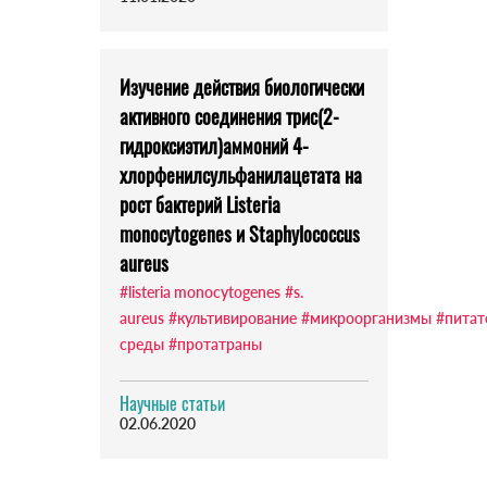
Изучение действия биологически
активного соединения трис(2-
гидроксиэтил)аммоний 4-
хлорфенилсульфанилацетата на
рост бактерий Listeria
monocytogenes и Staphylococcus
aureus
#listeria monocytogenes
#s.
aureus
#культивирование
#микроорганизмы
#питат
среды
#протатраны
Научные статьи
02.06.2020