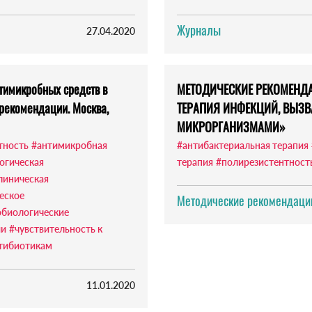
Журналы
27.04.2020
тимикробных средств в
МЕТОДИЧЕСКИЕ РЕКОМЕНД
 рекомендации. Москва,
ТЕРАПИЯ ИНФЕКЦИЙ, ВЫЗ
МИКРОРГАНИЗМАМИ»
тность
#антимикробная
#антибактериальная терапия
огическая
терапия
#полирезистентност
линическая
еское
Методические рекомендации
биологические
ии
#чувствительность к
нтибиотикам
11.01.2020