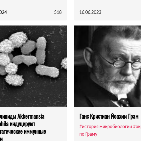
2024
518
16.06.2023
липиды Akkermansia
Ганс Кристиан Йоахим Грам
phila индуцируют
#история микробиологии
#ок
татические иммунные
по Граму
и