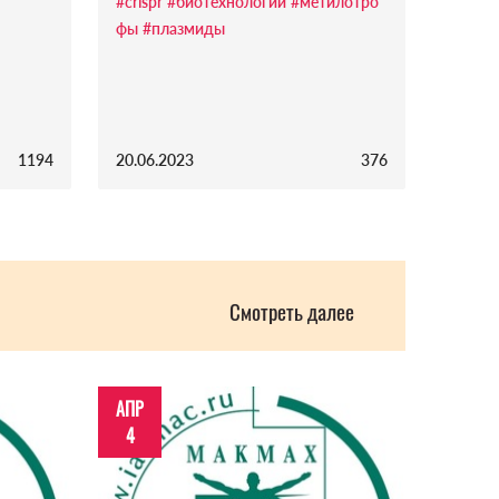
#crispr
#биотехнологии
#метилотро
фы
#плазмиды
1194
20.06.2023
376
Смотреть далее
АПР
4