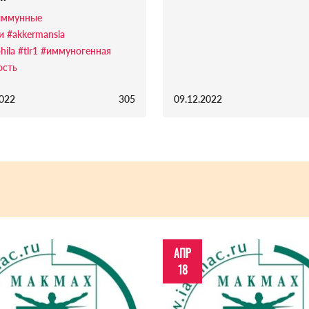
иммунные
и
#akkermansia
hila
#tlr1
#иммуногенная
ость
2022
305
09.12.2022
АПР
18