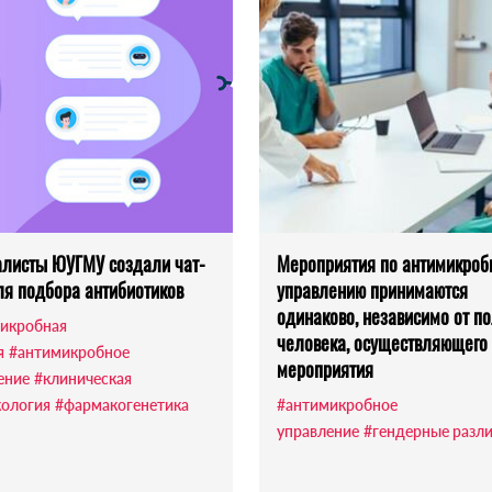
листы ЮУГМУ создали чат-
Мероприятия по антимикроб
ля подбора антибиотиков
управлению принимаются
одинаково, независимо от п
икробная
человека, осуществляющего
я
#антимикробное
мероприятия
ение
#клиническая
ология
#фармакогенетика
#антимикробное
управление
#гендерные разл