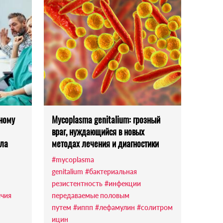
ному
Mycoplasma genitalium: грозный
враг, нуждающийся в новых
ола
методах лечения и диагностики
#mycoplasma
genitalium
#бактериальная
резистентность
#инфекции
ичия
передаваемые половым
путем
#иппп
#лефамулин
#солитром
ицин