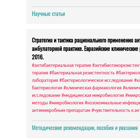
Научные статьи
Стратегия и тактика рационального применения ан
амбулаторной практике. Евразийские клинические
2016.
#антибактериальная терапия
#антибиотикорезистен
терапия
#бактериальная резистентность
#бактериол
лаборатория
#бактериологическое исследование
#к
бактериология
#клиническая фармакология
#клинич
исследование
#медицинская микробиология
#микро
методы
#микробиология
#нозокомиальные инфекц
антимикробным препаратам
#чувствительность к а
Методические рекомендации, пособия и указания