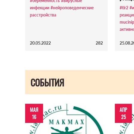
#беременность
#вирусные
инфекции
#нейроповеденческие
#tlr2
#
расстройства
реакци
mucinip
активн
20.05.2022
282
25.08.
СОБЫТИЯ
МАЯ
АПР
16
25