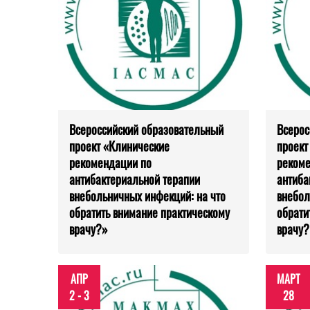
Всероссийский образовательный
Всерос
проект «Клинические
проект
рекомендации по
рекоме
антибактериальной терапии
антиба
внебольничных инфекций: на что
внебол
обратить внимание практическому
обрати
врачу?»
врачу?
АПР
МАРТ
2 - 3
28