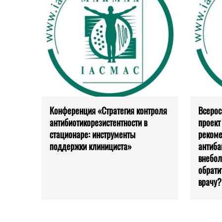
Конференция «Стратегия контроля
Всерос
антибиотикорезистентности в
проект
стационаре: инструменты
рекоме
поддержки клинициста»
антиба
внебол
обрати
врачу?