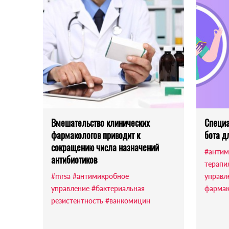
Вмешательство клинических
Специа
фармакологов приводит к
бота д
сокращению числа назначений
#антим
антибиотиков
терапи
#mrsa
#антимикробное
управл
управление
#бактериальная
фармак
резистентность
#ванкомицин