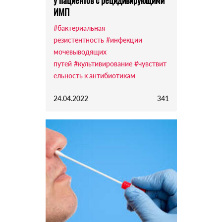
у пациентов с рецидивирующими
ИМП
#бактериальная
резистентность
#инфекции
мочевыводящих
путей
#культивирование
#чувствит
ельность к антибиотикам
24.04.2022
341