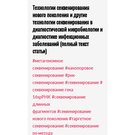
Технологии секвенирования
нового поколения и другие
технологии секвенирования в
диагностической микробиологии и
диагностике инфекционных
заболеваний (полный текст
статьи)
#метагеномное
секвенирование
#нанопоровое
секвенирование
#рнк-
секвенирование
#секвенирование
#
секвенирование гена
16sрРНК
#секвенирование
длинных
фрагментов
#секвенирование
нового поколения
#таргетное
секвенирование
#секвенирование
по методу