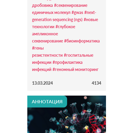
дробовика
#секвенирование
единичных молекул
#gwas
#next-
generation sequencing (ngs)
#новые
технологии
#глубокое
ампликонное
секвенирование
#биоинформатика
#гены
резистентности
#госпитальные
инфекции
#профилактика
инфекций
#геномный мониторинг
13.03.2024
4134
АННОТАЦИЯ