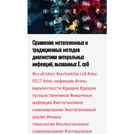
Сравнение метагеномных и
традиционных методов
диагностики энтеральных
инфекций, вызванных E. coli
#e.coli (etec)
#escherichia coli
#stec-
0157
#stec-инфекции
#гены
вирулентности
#диарея
#диарея
путешественников
#кишечные
инфекции
#метагеномное
секвенирование
#метагеномный
анализ
#новые
технологии
#полногеномное
секвенирование
#энтеральные