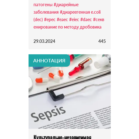
патогены
#диарейные
заболевания
#диареегенная e.coli
(dec)
#epec
#eaec
#eiec
#daec
#секв
енирование по методу дробовика
29.03.2024
445
АННОТАЦИЯ
Культурально-независимая