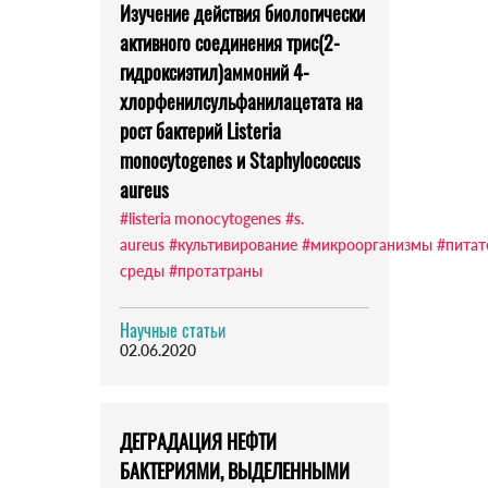
Изучение действия биологически
активного соединения трис(2-
гидроксиэтил)аммоний 4-
хлорфенилсульфанилацетата на
рост бактерий Listeria
monocytogenes и Staphylococcus
aureus
#listeria monocytogenes
#s.
aureus
#культивирование
#микроорганизмы
#питат
среды
#протатраны
Научные статьи
02.06.2020
ДЕГРАДАЦИЯ НЕФТИ
БАКТЕРИЯМИ, ВЫДЕЛЕННЫМИ