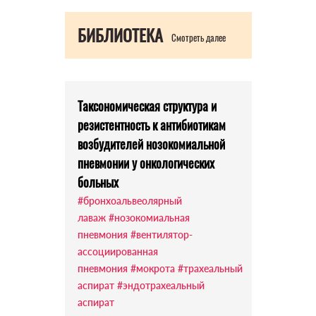
БИБЛИОТЕКА
Смотреть далее
Таксономическая структура и
резистентность к антибиотикам
возбудителей нозокомиальной
пневмонии у онкологических
больных
#бронхоальвеолярный
лаваж
#нозокомиальная
пневмония
#вентилятор-
ассоциированная
пневмония
#мокрота
#трахеальный
аспират
#эндотрахеальный
аспират