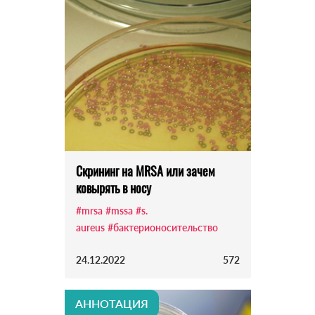
Скрининг на MRSA или зачем
ковырять в носу
#mrsa
#mssa
#s.
aureus
#бактерионосительство
24.12.2022
572
АННОТАЦИЯ