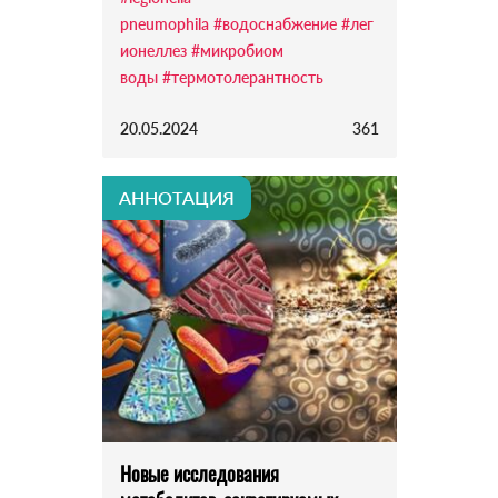
pneumophila
#водоснабжение
#лег
ионеллез
#микробиом
воды
#термотолерантность
20.05.2024
361
АННОТАЦИЯ
Новые исследования