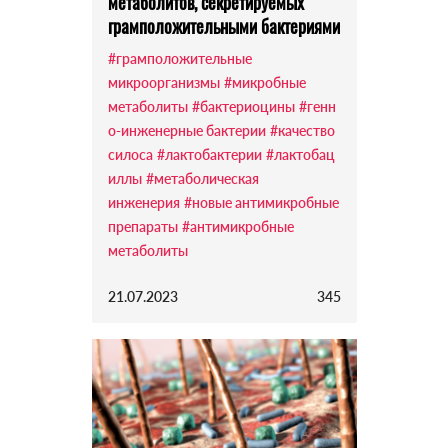
метаболитов, секретируемых
грамположительными бактериями
#грамположительные
микроорганизмы
#микробные
метаболиты
#бактериоцины
#генн
о-инженерные бактерии
#качество
силоса
#лактобактерии
#лактобац
иллы
#метаболическая
инженерия
#новые антимикробные
препараты
#антимикробные
метаболиты
21.07.2023
345