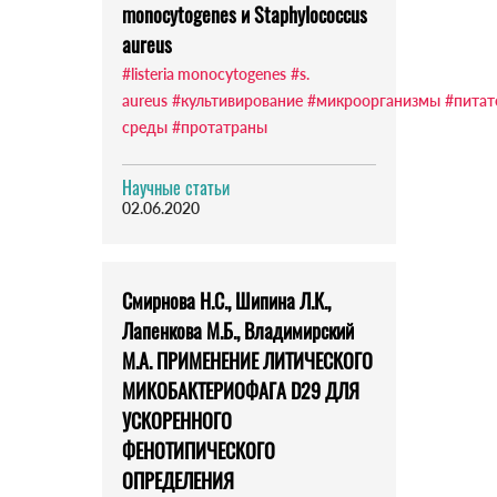
monocytogenes и Staphylococcus
aureus
#listeria monocytogenes
#s.
aureus
#культивирование
#микроорганизмы
#питат
среды
#протатраны
Научные статьи
02.06.2020
Смирнова Н.С., Шипина Л.К.,
Лапенкова М.Б., Владимирский
М.А. ПРИМЕНЕНИЕ ЛИТИЧЕСКОГО
МИКОБАКТЕРИОФАГА D29 ДЛЯ
УСКОРЕННОГО
ФЕНОТИПИЧЕСКОГО
ОПРЕДЕЛЕНИЯ