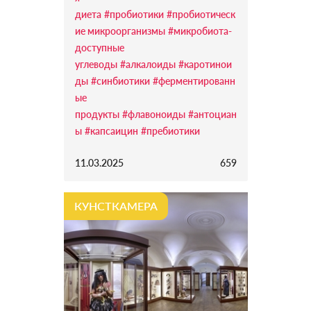
диета
#пробиотики
#пробиотическ
ие микроорганизмы
#микробиота-
доступные
углеводы
#алкалоиды
#каротинои
ды
#синбиотики
#ферментированн
ые
продукты
#флавоноиды
#антоциан
ы
#капсаицин
#пребиотики
11.03.2025
659
КУНСТКАМЕРА