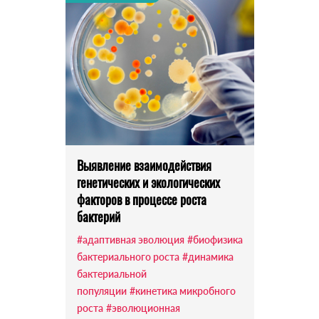
Выявление взаимодействия
генетических и экологических
факторов в процессе роста
бактерий
#адаптивная эволюция
#биофизика
бактериального роста
#динамика
бактериальной
популяции
#кинетика микробного
роста
#эволюционная