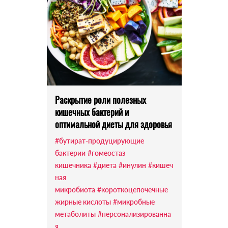
Раскрытие роли полезных
кишечных бактерий и
оптимальной диеты для здоровья
#бутират-продуцирующие
бактерии
#гомеостаз
кишечника
#диета
#инулин
#кишеч
ная
микробиота
#короткоцепочечные
жирные кислоты
#микробные
метаболиты
#персонализированна
я