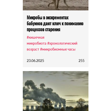
Микробы в экскрементах
бабуинов дают ключ к пониманию
процессов старения
#кишечная
микробиота
#хронологический
возраст
#микробиомные часы
23.06.2025
255