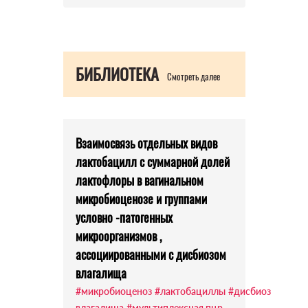
БИБЛИОТЕКА
Смотреть далее
Взаимосвязь отдельных видов
лактобацилл с суммарной долей
лактофлоры в вагинальном
микробиоценозе и группами
условно -патогенных
микроорганизмов ,
ассоциированными с дисбиозом
влагалища
#микробиоценоз
#лактобациллы
#дисбиоз
влагалища
#мультиплексная пцр