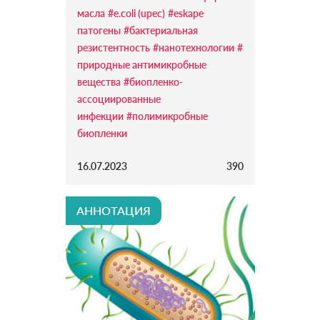
масла
#e.coli (upec)
#eskape
патогены
#бактериальная
резистентность
#нанотехнологии
#
природные антимикробные
вещества
#биопленко-
ассоциированные
инфекции
#полимикробные
биопленки
16.07.2023
390
АННОТАЦИЯ