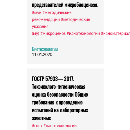
представителей микробиоценоза.
#мук
#методические
рекомендации
#методические
указания
(му)
#микроценоз
#нанотехнологии
#наноматериа
Биотехнологии
11.01.2020
ГОСТР 57933— 2017.
Токсиколого-гигиеническая
оценка безопасности Общие
требования к проведению
испытаний на лабораторных
животных
#гост
#нанотехнологии