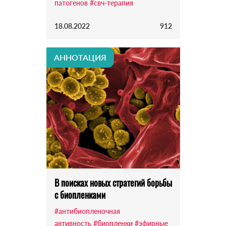
патогенов
#свч-терапия
18.08.2022
912
АННОТАЦИЯ
В поисках новых стратегий борьбы
с биопленками
#антибиопленочная
активность
#биопленки
#эфирные