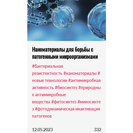
Наноматериалы для борьбы с
патогенными микроорганизмами
#бактериальная
резистентность
#наноматериалы
#
новые технологии
#антимикробная
активность
#биосинтез
#природны
е антимикробные
вещества
#фитосинтез
#микосинте
з
#фотодинамическая инактивация
патогенов
12.05.2023
332