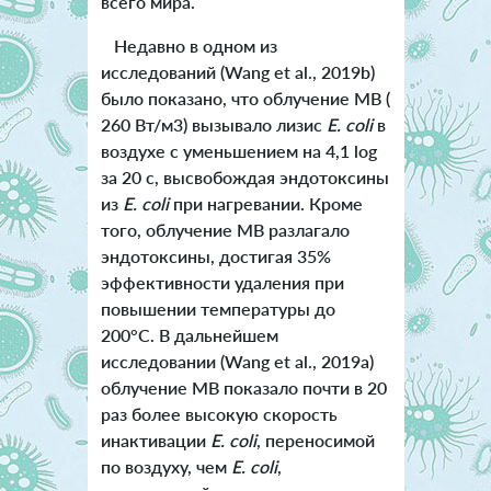
всего мира.
Недавно в одном из
исследований (Wang et al., 2019b)
было показано, что облучение МВ (
260 Вт/м3) вызывало лизис
E. col
i
в
воздухе с уменьшением на 4,1 log
за 20 с, высвобождая эндотоксины
из
E. coli
при нагревании. Кроме
того, облучение МВ разлагало
эндотоксины, достигая 35%
эффективности удаления при
повышении температуры до
200°C. В дальнейшем
исследовании (Wang et al., 2019a)
облучение МВ показало почти в 20
раз более высокую скорость
инактивации
E. coli
, переносимой
по воздуху, чем
E. coli
,