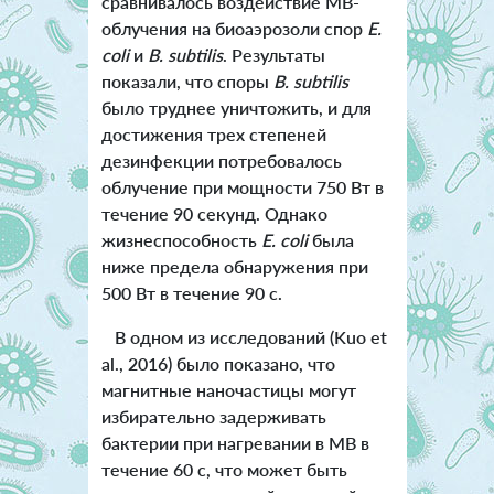
сравнивалось воздействие МВ-
облучения на биоаэрозоли спор
E.
coli
и
B. subtilis
. Результаты
показали, что споры
B. subtilis
было труднее уничтожить, и для
достижения трех степеней
дезинфекции потребовалось
облучение при мощности 750 Вт в
течение 90 секунд. Однако
жизнеспособность
E. coli
была
ниже предела обнаружения при
500 Вт в течение 90 с.
В одном из исследований (Kuo et
al., 2016) было показано, что
магнитные наночастицы могут
избирательно задерживать
бактерии при нагревании в МВ в
течение 60 с, что может быть