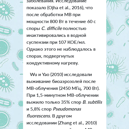
заболевания. Исследование
показало (Ojha et al., 2016), что
после обработки МВ при
мощности 800 Вт в течение 60 с
споры
C. difficile
полностью
инактивировались в водной
суспензии при 107 КОЕ/мл.
Однако этого не наблюдалось в
спорах, подвергнутых
кондуктивному нагреву.
Wu и Yao (2010) исследовали
выживание биоаэрозолей после
МВ-облучения (2450 МГц, 700 Вт).
При 1,5-минутном МВ-облучении
выжило только 35% спор
B. subtilis
и 5,8% спор
Pseudomonas
fluorescens
. В другом
исследовании (Zhang et al., 2010)