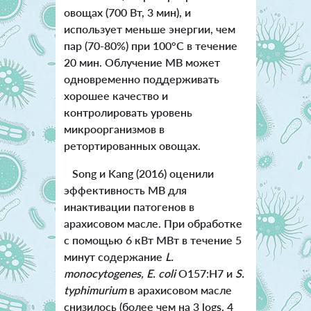
овощах (700 Вт, 3 мин), и
использует меньше энергии, чем
пар (70-80%) при 100°C в течение
20 мин. Облучение МВ может
одновременно поддерживать
хорошее качество и
контролировать уровень
микроорганизмов в
ретортированных овощах.
Song и Kang (2016) оценили
эффективность МВ для
инактивации патогенов в
арахисовом масле. При обработке
с помощью 6 кВт МВт в течение 5
минут содержание
L.
monocytogenes, E. coli
O157:H7 и
S.
typhimurium
в арахисовом масле
снизилось (более чем на 3 logs, 4