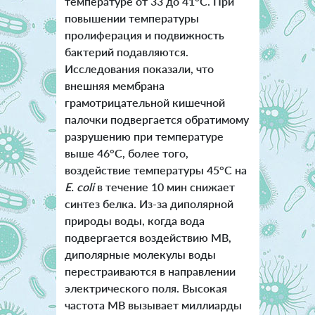
температуре от 33 до 41°C. При
повышении температуры
пролиферация и подвижность
бактерий подавляются.
Исследования показали, что
внешняя мембрана
грамотрицательной кишечной
палочки подвергается обратимому
разрушению при температуре
выше 46°C, более того,
воздействие температуры 45°C на
E. coli
в течение 10 мин снижает
синтез белка. Из-за диполярной
природы воды, когда вода
подвергается воздействию МВ,
диполярные молекулы воды
перестраиваются в направлении
электрического поля. Высокая
частота МВ вызывает миллиарды