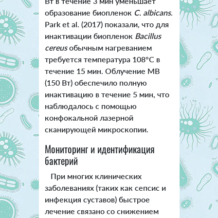
Вт в течение 3 мин уменьшает
образование биопленок
C. albicans
.
Park et al. (2017) показали, что для
инактивации биопленок
Bacillus
cereus
обычным нагреванием
требуется температура 108°C в
течение 15 мин. Облучение МВ
(150 Вт) обеспечило полную
инактивацию в течение 5 мин, что
наблюдалось с помощью
конфокальной лазерной
сканирующей микроскопии.
Мониторинг и идентификация
бактерий
При многих клинических
заболеваниях (таких как сепсис и
инфекция суставов) быстрое
лечение связано со снижением