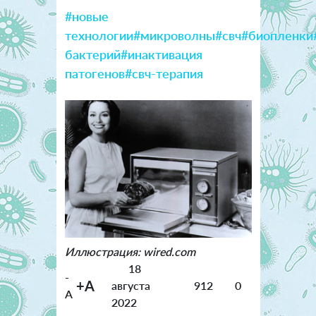
#новые
технологии
#микроволны
#свч
#биопленки
бактерий
#инактивация
патогенов
#свч-терапия
Иллюстрация: wired.com
18
-
+A
августа
912
0
A
2022