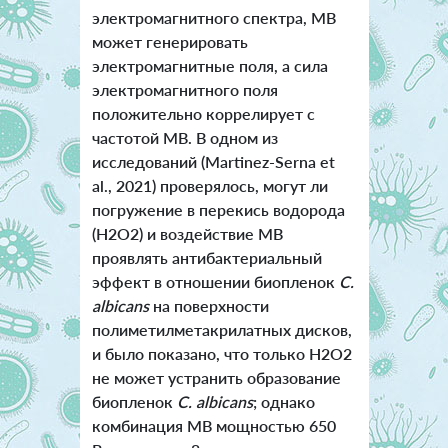
электромагнитного спектра, МВ
может генерировать
электромагнитные поля, а сила
электромагнитного поля
положительно коррелирует с
частотой МВ. В одном из
исследований (Martinez-Serna et
al., 2021) проверялось, могут ли
погружение в перекись водорода
(H2O2) и воздействие МВ
проявлять антибактериальный
эффект в отношении биопленок
C.
albicans
на поверхности
полиметилметакрилатных дисков,
и было показано, что только H2O2
не может устранить образование
биопленок
C. albicans
; однако
комбинация МВ мощностью 650