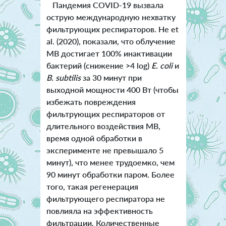
Пандемия COVID-19 вызвала
острую международную нехватку
фильтрующих респираторов. He et
al. (2020), показали, что облучение
МВ достигает 100% инактивации
бактерий (снижение >4 log)
E. coli
и
B. subtilis
за 30 минут при
выходной мощности 400 Вт (чтобы
избежать повреждения
фильтрующих респираторов от
длительного воздействия МВ,
время одной обработки в
эксперименте не превышало 5
минут), что менее трудоемко, чем
90 минут обработки паром. Более
того, такая регенерация
фильтрующего респиратора не
повлияла на эффективность
фильтрации. Количественные