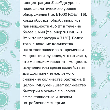
концентрацию
E. сoli
до уровня
ниже аналитического уровня
обнаружения (т.е. b1000 КОЕ/г TS),
когда образцы обрабатывались
при мощности 456 Вт в течение
более 1 мин (т.е. энергия МВ = 8
Вт-ч, температура = 71°C). Более
того, снижение количества
патогенов зависело от времени и
мощности излучения, что означает,
что мы можем изменить мощность
излучения или время воздействия
для достижения желаемого
снижения количества бактерий. В
целом, МВ уменьшает количество
бактерий в осадке с высокой
эффективностью и низким
потреблением энергии.