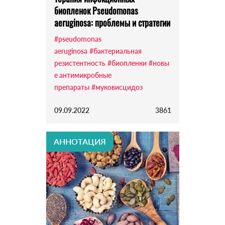
биопленок Pseudomonas
aeruginosa: проблемы и стратегии
#pseudomonas
aeruginosa
#бактериальная
резистентность
#биопленки
#новы
е антимикробные
препараты
#муковисцидоз
09.09.2022
3861
АННОТАЦИЯ