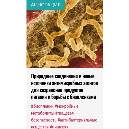
АННОТАЦИЯ
Природные соединения и новые
источники антимикробных агентов
для сохранения продуктов
питания и борьбы с биопленками
#биопленки
#микробные
метаболиты
#пищевая
безопасность
#антибактериальные
вещества
#пищевая