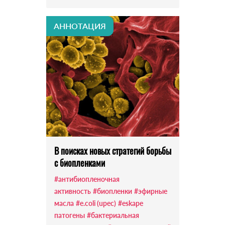
АННОТАЦИЯ
В поисках новых стратегий борьбы
с биопленками
#антибиопленочная
активность
#биопленки
#эфирные
масла
#e.coli (upec)
#eskape
патогены
#бактериальная