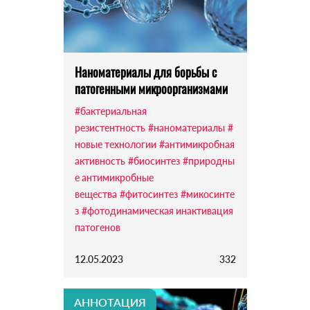
Наноматериалы для борьбы с
патогенными микроорганизмами
#бактериальная
резистентность
#наноматериалы
#
новые технологии
#антимикробная
активность
#биосинтез
#природны
е антимикробные
вещества
#фитосинтез
#микосинте
з
#фотодинамическая инактивация
патогенов
12.05.2023
332
АННОТАЦИЯ