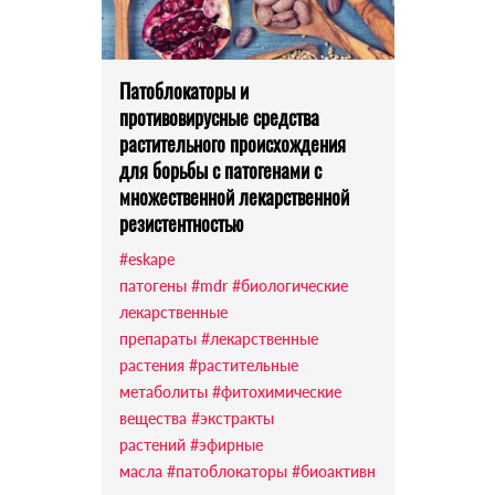
Патоблокаторы и
противовирусные средства
растительного происхождения
для борьбы с патогенами с
множественной лекарственной
резистентностью
#eskape
патогены
#mdr
#биологические
лекарственные
препараты
#лекарственные
растения
#растительные
метаболиты
#фитохимические
вещества
#экстракты
растений
#эфирные
масла
#патоблокаторы
#биоактивн